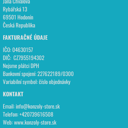
Jana Chválová
Rybářská 13
69501 Hodonín
Česká Republika
FAKTURAČNÉ ÚDAJE
IČO: 04630157
DIČ: CZ7955194302
Nejsme plátci DPH
Bankovní spojení: 227622189/0300
Variabilní symbol: číslo objednávky
KONTAKT
Email:
info@konzoly-store.
sk
Telefon:
+420739616508
Web:
www.konzoly-store.
sk