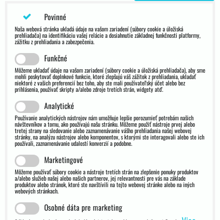
Povinné
Naša webová stránka ukladá údaje na vašom zariadení (súbory cookie a úložiská
prehliadača) na identifikáciu vašej relácie a dosiahnutie základnej funkčnosti platformy,
zážitku z prehliadania a zabezpečenia.
Funkčné
Môžeme ukladať údaje na vašom zariadení (súbory cookie a úložiská prehliadača), aby sme
mohli poskytovať doplnkové funkcie, ktoré zlepšujú váš zážitok z prehliadania, ukladať
niektoré z vašich preferencií bez toho, aby ste mali používateľský účet alebo bez
prihlásenia, používať skripty a/alebo zdroje tretích strán, widgety atď.
Analytické
Používanie analytických nástrojov nám umožňuje lepšie porozumieť potrebám našich
návštevníkov a tomu, ako používajú našu stránku. Môžeme použiť nástroje prvej alebo
tretej strany na sledovanie alebo zaznamenávanie vášho prehliadania našej webovej
stránky, na analýzu nástrojov alebo komponentov, s ktorými ste interagovali alebo ste ich
používali, zaznamenávanie udalostí konverzií a podobne.
Marketingové
Môžeme používať súbory cookie a nástroje tretích strán na zlepšenie ponuky produktov
a/alebo služieb našej alebo našich partnerov, jej relevantnosti pre vás na základe
produktov alebo stránok, ktoré ste navštívili na tejto webovej stránke alebo na iných
webových stránkach.
Osobné dáta pre marketing