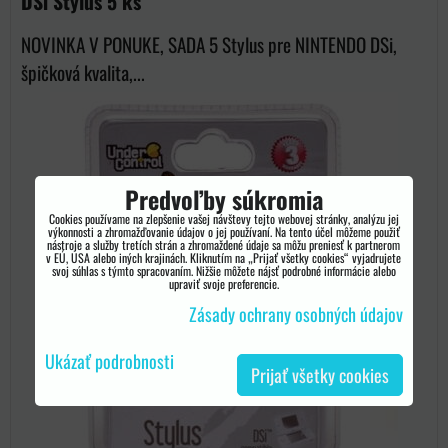
DSi Stylus 5 ks
NOVINKA V PONUKE, SADA 5 Stylus pre NINTENDO DSi,
špičková kvalita,...
Predvoľby súkromia
Cookies používame na zlepšenie vašej návštevy tejto webovej stránky, analýzu jej
výkonnosti a zhromažďovanie údajov o jej používaní. Na tento účel môžeme použiť
nástroje a služby tretích strán a zhromaždené údaje sa môžu preniesť k partnerom
v EÚ, USA alebo iných krajinách. Kliknutím na „Prijať všetky cookies“ vyjadrujete
svoj súhlas s týmto spracovaním. Nižšie môžete nájsť podrobné informácie alebo
upraviť svoje preferencie.
Zásady ochrany osobných údajov
Ukázať podrobnosti
Prijať všetky cookies