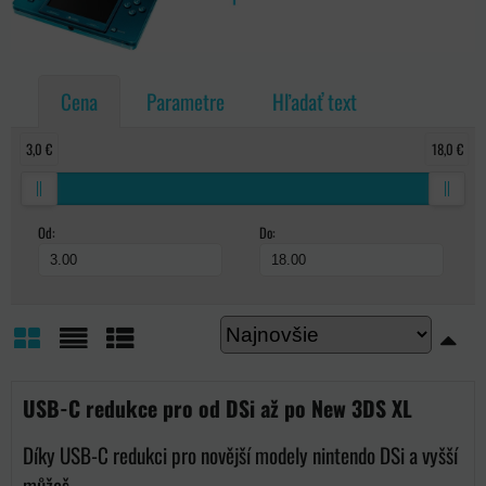
Cena
Parametre
Hľadať text
3,0 €
18,0 €
Od:
Do:
Mriežka
Zoznam
Tabuľka
USB-C redukce pro od DSi až po New 3DS XL
Díky USB-C redukci pro novější modely nintendo DSi a vyšší
můžeš...