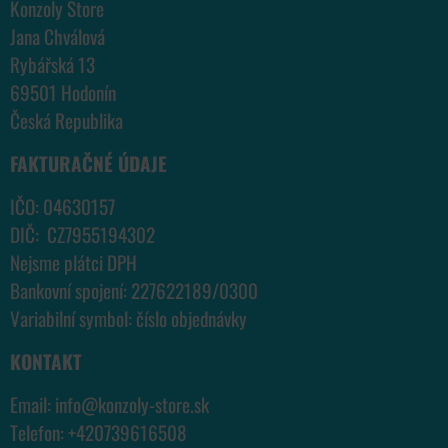
Konzoly Store
Jana Chválová
Rybářská 13
69501 Hodonín
Česká Republika
FAKTURAČNÉ ÚDAJE
IČO: 04630157
DIČ: CZ7955194302
Nejsme plátci DPH
Bankovní spojení: 227622189/0300
Variabilní symbol: číslo objednávky
KONTAKT
Email:
info@konzoly-store.
sk
Telefon:
+420739616508