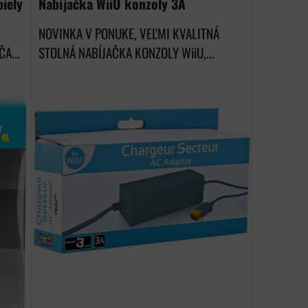
biely
Nabíjačka WiiU konzoly 3A
NOVINKA V PONUKE, VEĽMI KVALITNÁ
A...
STOLNÁ NABÍJAČKA KONZOLY WiiU,...