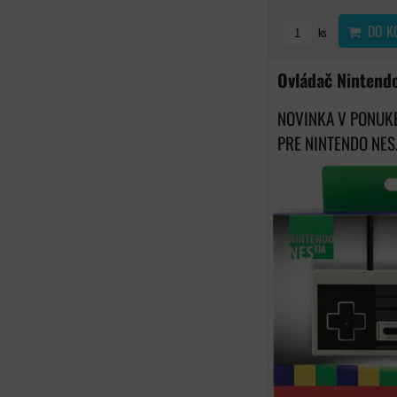
DO K
ks
Ovládač Nintend
NOVINKA V PONUK
PRE NINTENDO NES.