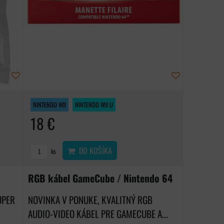
NINTENDO WII
NINTENDO WII U
18 €
DO KOŠÍKA
ks
RGB kábel GameCube / Nintendo 64
UPER
NOVINKA V PONUKE, KVALITNÝ RGB
AUDIO-VIDEO KÁBEL PRE GAMECUBE A...