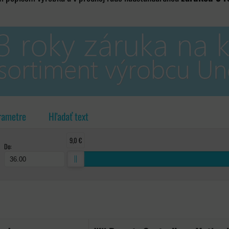
rametre
Hľadať text
9,0 €
Do:
ka