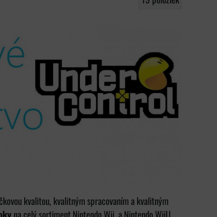
čkovou kvalitou, kvalitným spracovaním a kvalitným
oky
na celý sortiment Nintendo Wii a Nintendo WiiU