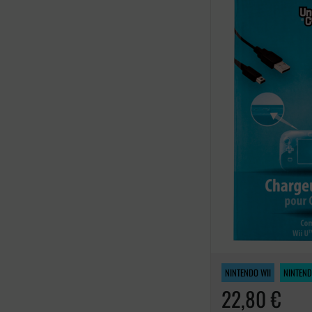
NINTENDO WII
NINTEND
22,80 €