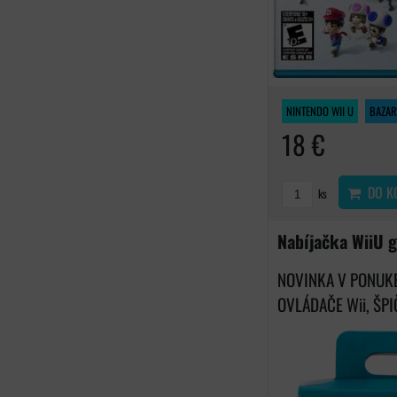
NINTENDO WII U
BAZAR
18 €
DO K
ks
Nabíjačka WiiU 
NOVINKA V PONUKE
OVLÁDAČE Wii, ŠPI