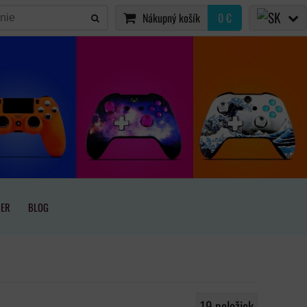
Nákupný košík
0 €
IER
BLOG
19
položiek