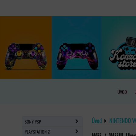
ÚVOD
Úvod
NINTENDO Wi
SONY PSP
PLAYSTATION 2
Wii / WiiU Un