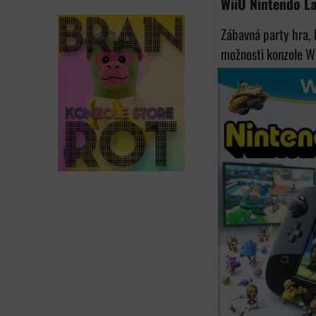
WiiU Nintendo L
Zábavná party hra, 
možnosti konzole Wii