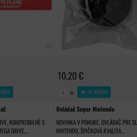
10,20 €
OŠÍKA
DO KOŠÍKA
ks
dač
Ovládač Super Nintendo
VE, KOMPATIBILNÉ S
NOVINKA V PONUKE, OVLÁDAČ PRE S
GA DRIVE,...
NINTENDO, ŠPIČKOVÁ KVALITA...