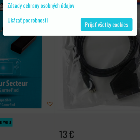
Zásady ochrany osobných údajov
Ukázať podrobnosti
Prijať všetky cookies
O WII U
13 €