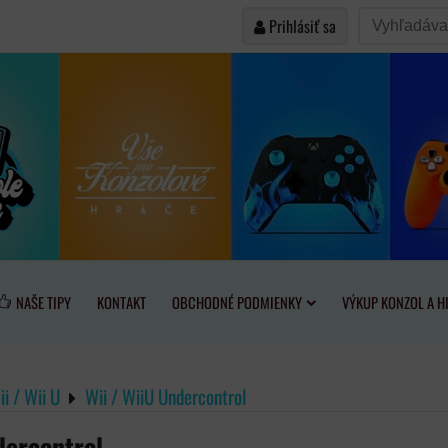
Prihlásiť sa
NAŠE TIPY
KONTAKT
OBCHODNÉ PODMIENKY
VÝKUP KONZOL A H
i / Wii U
Wii / WiiU Undercontrol
dercontrol