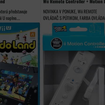
and
Wii Remote Controller + Motion 
která představuje
NOVINKA V PONUKE, Wii REMOTE
 U naplno....
OVLÁDAČ S PÚTIKOM, FARBA OVLÁDAČ