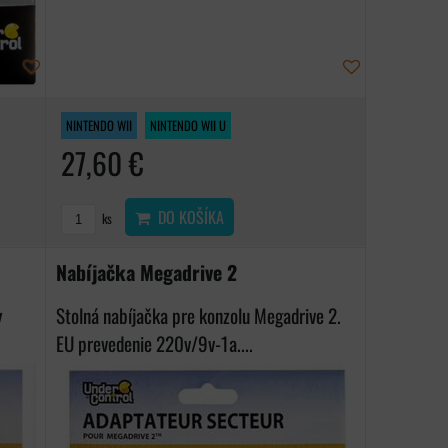
NINTENDO WII
NINTENDO WII U
27,60 €
DO KOŠÍKA
ks
Nabíjačka Megadrive 2
y
Stolná nabíjačka pre konzolu Megadrive 2.
EU prevedenie 220v/9v-1a....