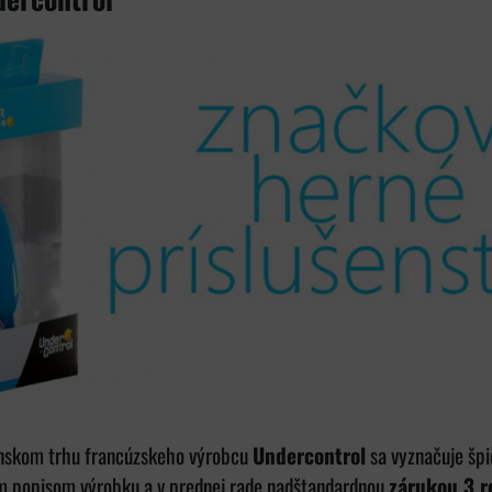
enskom trhu francúzskeho výrobcu
Undercontrol
sa vyznačuje špi
m popisom výrobku a v prednej rade nadštandardnou
zárukou 3 r