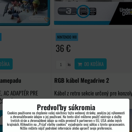
NINTENDO WII
36 €
OŠÍKA
DO KOŠÍKA
ks
gamepadu
RGB kábel Megadrive 2
, AC ADAPTÉR PRE
Kábel z retro sekcie určený pre konzol
ČKOVÁ KVALITA,...
Megadrive 2. RGB kábel...
Predvoľby súkromia
Cookies používame na zlepšenie vašej návštevy tejto webovej stránky, analýzu jej výkonnosti
a zhromažďovanie údajov o jej používaní. Na tento účel môžeme použiť nástroje a služby
tretích strán a zhromaždené údaje sa môžu preniesť k partnerom v EÚ, USA alebo iných
krajinách. Kliknutím na „Prijať všetky cookies“ vyjadrujete svoj súhlas s týmto spracovaním.
Nižšie môžete nájsť podrobné informácie alebo upraviť svoje preferencie.