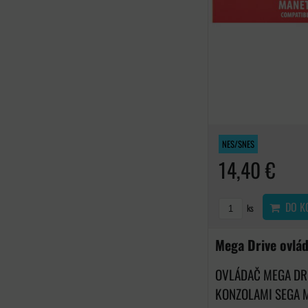
NES/SNES
14,40 €
DO K
ks
Mega Drive ovlá
OVLÁDAČ MEGA DRI
KONZOLAMI SEGA ME