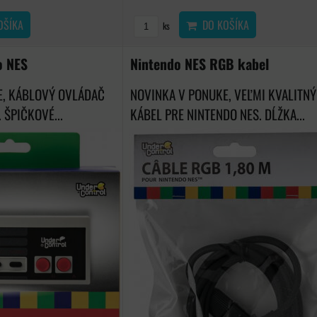
OŠÍKA
DO KOŠÍKA
ks
o NES
Nintendo NES RGB kabel
E, KÁBLOVÝ OVLÁDAČ
NOVINKA V PONUKE, VEĽMI KVALITN
 ŠPIČKOVÉ...
KÁBEL PRE NINTENDO NES. DĹŽKA...