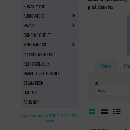
príslušenstva.
KONZOLY PSP
AUDIO-VIDEO
BAZÁR
CONSOLE OUTLET
MERCHANDISE
PC PRÍSLUŠENSTVO
RETRO KONZOLY
Cena
Pa
NÁRADIE PRE KONZOLY
STEAM DECK
Od:
OCULUS
ASUS ROG
pages/Konzole-store/1394715514120425?
Mriežka
Zoznam
Tabuľ
ref=hl