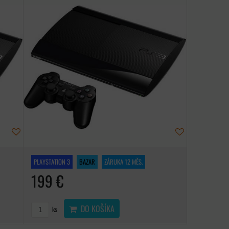
PLAYSTATION 3
BAZAR
ZÁRUKA 12 MĚS.
199 €
DO KOŠÍKA
ks