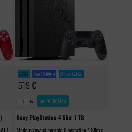
BAZAR
PLAYSTATION 4
ZÁRUKA 12 MĚS.
519 €
DO KOŠÍKA
ks
)
Sony PlayStation 4 Slim 1 TB
FAT )
Modernizovaná konzole Playstation 4 Slim s