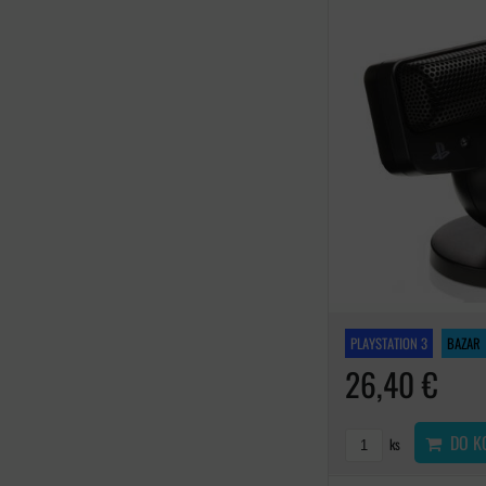
PLAYSTATION 3
BAZAR
26,40 €
DO K
ks