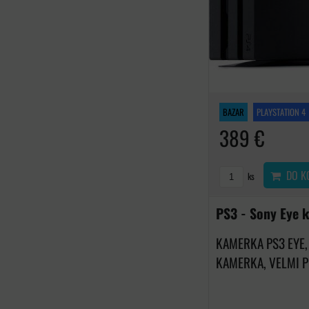
BAZAR
PLAYSTATION 4
389 €
DO K
ks
PS3 - Sony Eye 
KAMERKA PS3 EYE,
KAMERKA, VELMI P