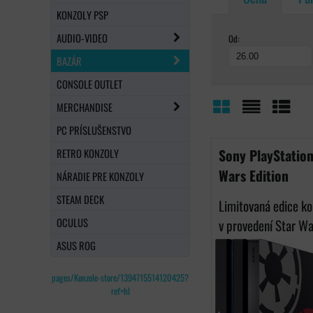
KONZOLY PSP
AUDIO-VIDEO
Od:
BAZÁR
CONSOLE OUTLET
MERCHANDISE
Mriežka
Zoznam
Tabuľ
PC PRÍSLUŠENSTVO
Sony PlayStation
RETRO KONZOLY
Wars Edition
NÁRADIE PRE KONZOLY
STEAM DECK
Limitovaná edice ko
OCULUS
v provedení Star War
ASUS ROG
pages/Konzole-store/1394715514120425?
ref=hl