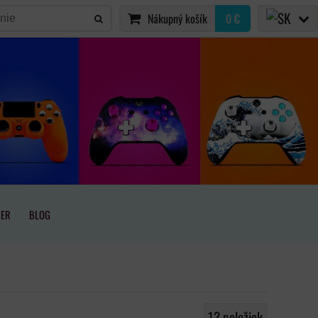
Nákupný košík
0 €
IER
BLOG
13
položiek