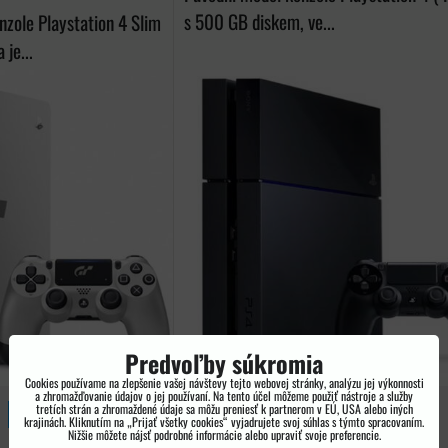
s 500 GB diskem, ve...
nzole Playstation 4 Slim
 je...
Predvoľby súkromia
Cookies používame na zlepšenie vašej návštevy tejto webovej stránky, analýzu jej výkonnosti
a zhromažďovanie údajov o jej používaní. Na tento účel môžeme použiť nástroje a služby
tretích strán a zhromaždené údaje sa môžu preniesť k partnerom v EÚ, USA alebo iných
ZÁRUKA 12 MĚS.
BAZAR
PLAYSTATION 4
ZÁRUKA 12 MĚS.
krajinách. Kliknutím na „Prijať všetky cookies“ vyjadrujete svoj súhlas s týmto spracovaním.
Nižšie môžete nájsť podrobné informácie alebo upraviť svoje preferencie.