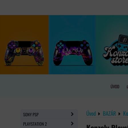
ÚVOD
Úvod
BAZÁR
Ko
SONY PSP
PLAYSTATION 2
Konzoly Plays