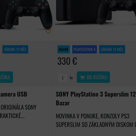
ZÁRUKA 12 MĚS.
BAZAR
PLAYSTATION 4
ZÁRUKA 12 MĚS.
330 €
OŠÍKA
DO KOŠÍKA
ks
kamera USB
SONY PlayStation 3 Superslim 1
Bazar
 ORIGINÁLA SONY
RAKTICKÉ...
NOVINKA V PONUKE, KONZOLY PS3
SUPERSLIM SO ZÁKLADNÝM DISKOM O