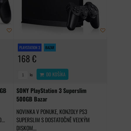
PLAYSTATION 3
BAZAR
168 €
DO KOŠÍKA
ks
2GB
SONY PlayStation 3 Superslim
500GB Bazar
NOVINKA V PONUKE, KONZOLY PS3
...
SUPERSLIM S DOSTATOČNĚ VEĽKÝM
DISKOM...