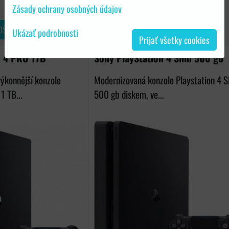
289 €
Zásady ochrany osobných údajov
OŠÍKA
DO KOŠÍKA
ks
Ukázať podrobnosti
Prijať všetky cookies
n 4 PRO 1TB
Sony PlayStation 4 Slim 500 gb
ýkonnější konzole
Modernizovaná konzole Playstation 4 S
1 TB...
500 gb diskem, ve...