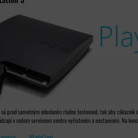
 sú pred samotným odoslaním riadne testované, tak aby zákazník do
ádzajú v našom servisnom centre vyčistením a nastavením. Na kon
rametre
Hľadať text