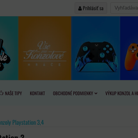
Prihlásiť sa
NAŠE TIPY
KONTAKT
OBCHODNÉ PODMIENKY
VÝKUP KONZOL A H
nzoly Playstation 3,4
tation 3