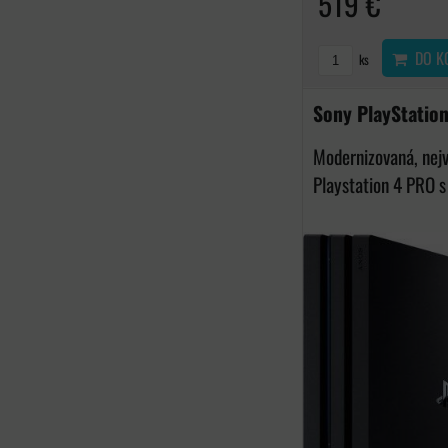
519 €
DO K
ks
Sony PlayStatio
Modernizovaná, nejv
Playstation 4 PRO s 