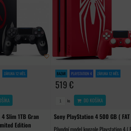
ZÁRUKA 12 MĚS.
BAZAR
PLAYSTATION 4
ZÁRUKA 12 MĚS.
519 €
OŠÍKA
DO KOŠÍKA
ks
 4 Slim 1TB Gran
Sony PlayStation 4 500 GB ( FAT 
mited Edition
Původní model konzole Playstation 4 ( 