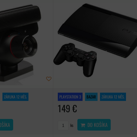
ZÁRUKA 12 MĚS.
PLAYSTATION 3
BAZAR
ZÁRUKA 12 MĚS.
149 €
OŠÍKA
DO KOŠÍKA
ks