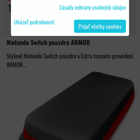
15 €
Zásady ochrany osobných údajov
Ukázať podrobnosti
DO KOŠÍKA
Prijať všetky cookies
ks
Nintendo Switch pouzdro ARMOR
Stylové Nintendo Switch pouzdro v Extra tvzeném provedení
ARMOR...