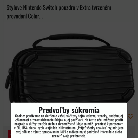
Stylové Nintendo Switch pouzdro v Extra tvrzeném
provedení Color...
Predvoľby súkromia
Cookies používame na zlepšenie vašej návštevy tejto webovej stránky, analýzu jej
výkonnosti a zhromažďovanie údajov o jej používaní. Na tento účel môžeme použiť
nástroje a služby tretích strán a zhromaždené údaje sa môžu preniesť k partnerom
v EÚ, USA alebo iných krajinách. Kliknutím na „Prijať všetky cookies“ vyjadrujete
svoj súhlas s týmto spracovaním. Nižšie môžete nájsť podrobné informácie alebo
NINTENDO SWITCH
upraviť svoje preferencie.