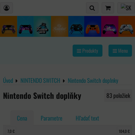
Produkty
Menu
Úvod
NINTENDO SWITCH
Nintendo Switch doplnky
Nintendo Switch doplňky
83
položiek
Cena
Parametre
Hľadať text
7,0 €
104,0 €