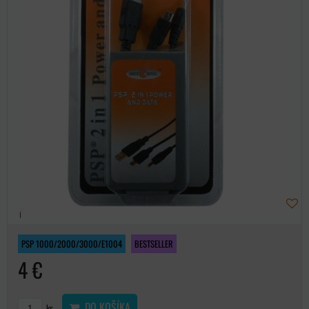
PSP 1000/2000/3000/E1004
BESTSELLER
4 €
DO KOŠÍKA
ks