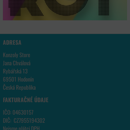
ADRESA
Konzoly Store
Jana Chválová
Rybářská 13
69501 Hodonín
Česká Republika
FAKTURAČNÉ ÚDAJE
IČO: 04630157
DIČ: CZ7955194302
Nejsme plátci DPH