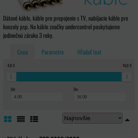
Dátové káble, káble pre prepojenie s TV, nabíjacie káble pre
konzoly psp. Na káble značky undercontrol poskytujeme
jedinečnú záruku 3 roky.
Cena
Parametre
Hľadať text
4,0 €
16,0 €
Od:
Do:
Mriežka
Zoznam
Tabuľka