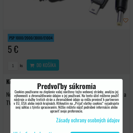
PSP 1000/2000/3000/E1004
5 €
DO KOŠÍKA
ks
Komponentný kábel pre PSP 2000/3000
Predvoľby súkromia
Cookies používame na zlepšenie vašej návštevy tejto webovej stránky, analýzu jej
Novinka v ponuke, komponentný kábel pre prepojenie PSP a
výkonnosti a zhromažďovanie údajov o jej používaní. Na tento účel môžeme použiť
nástroje a služby tretích strán a zhromaždené údaje sa môžu preniesť k partnerom
TV. Dĺžka...
v EÚ, USA alebo iných krajinách. Kliknutím na „Prijať všetky cookies“ vyjadrujete
svoj súhlas s týmto spracovaním. Nižšie môžete nájsť podrobné informácie alebo
upraviť svoje preferencie.
Zásady ochrany osobných údajov