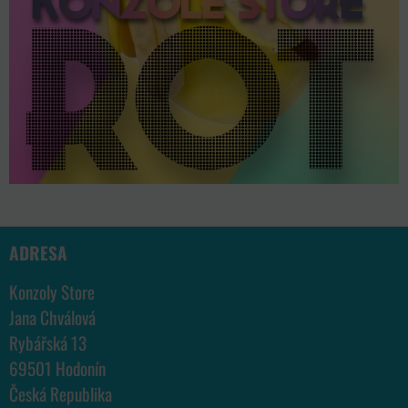
ADRESA
Konzoly Store
Jana Chválová
Rybářská 13
69501 Hodonín
Česká Republika