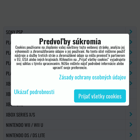
SONY PSP
Predvoľby súkromia
PLAYSTATION 2
Cookies používame na zlepšenie vašej návštevy tejto webovej stránky, analýzu jej
výkonnosti a zhromažďovanie údajov o jej používaní. Na tento účel môžeme použiť
PLAYSTATION 3
nástroje a služby tretích strán a zhromaždené údaje sa môžu preniesť k partnerom
v EÚ, USA alebo iných krajinách. Kliknutím na „Prijať všetky cookies“ vyjadrujete
PLAYSTATION 4
svoj súhlas s týmto spracovaním. Nižšie môžete nájsť podrobné informácie alebo
upraviť svoje preferencie.
PLAYSTATION 5
Zásady ochrany osobných údajov
XBOX 360
Ukázať podrobnosti
XBOX 360 SLIM
Prijať všetky cookies
XBOX ONE
XBOX SERIES X/S
NINTENDO WII / WII U
NINTENDO DS / DS LITE