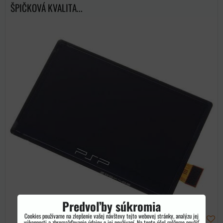
ŠPIČKOVÁ KVALITA...
Predvoľby súkromia
Cookies používame na zlepšenie vašej návštevy tejto webovej stránky, analýzu jej
výkonnosti a zhromažďovanie údajov o jej používaní. Na tento účel môžeme použiť