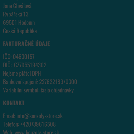
Jana Chválová
Rybářská 13
69501 Hodonín
Česká Republika
FAKTURAČNÉ ÚDAJE
IČO: 04630157
DIČ: CZ7955194302
Nejsme plátci DPH
Bankovní spojení: 227622189/0300
Variabilní symbol: číslo objednávky
KONTAKT
Email:
info@konzoly-store.
sk
Telefon:
+420739616508
Web:
www.konzoly-store.
sk