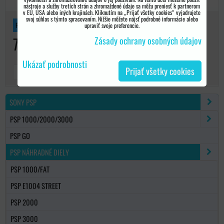
nástroje a služby tretích strán a zhromaždené údaje sa môžu preniesť k partnerom
v EÚ, USA alebo iných krajinách. Kliknutím na „Prijať všetky cookies“ vyjadrujete
svoj súhlas s týmto spracovaním. Nižšie môžete nájsť podrobné informácie alebo
PSP GO
upraviť svoje preferencie.
70 €
Zásady ochrany osobných údajov
Ukázať podrobnosti
Prijať všetky cookies
DO KOŠÍKA
ks
SONY PSP
PSP 1000/2000/3000
PSP GO
PSP NÁHRADNÉ DIELY
PSP 1000/FAT
PSP E1004 STREET
PSP 2000
PSP 3000