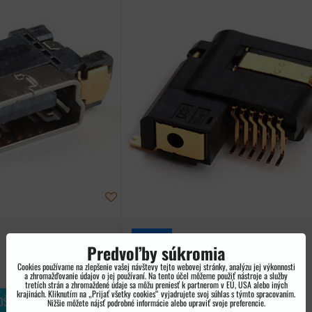
PSP 2000
Predvoľby súkromia
6,60 €
Cookies používame na zlepšenie vašej návštevy tejto webovej stránky, analýzu jej výkonnosti
a zhromažďovanie údajov o jej používaní. Na tento účel môžeme použiť nástroje a služby
tretích strán a zhromaždené údaje sa môžu preniesť k partnerom v EÚ, USA alebo iných
krajinách. Kliknutím na „Prijať všetky cookies“ vyjadrujete svoj súhlas s týmto spracovaním.
OŠÍKA
DO KOŠÍKA
ks
Nižšie môžete nájsť podrobné informácie alebo upraviť svoje preferencie.