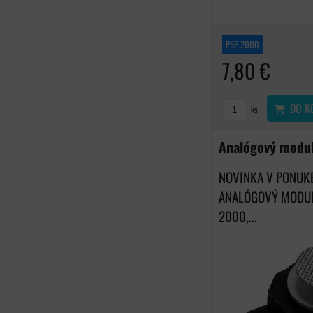
PSP 2000
7,80 €
DO K
ks
Analógový modul
NOVINKA V PONUK
ANALÓGOVÝ MODUL
2000,...