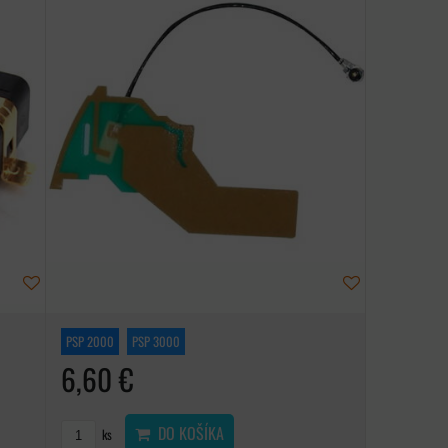
PSP 2000
PSP 3000
6,60 €
DO KOŠÍKA
ks