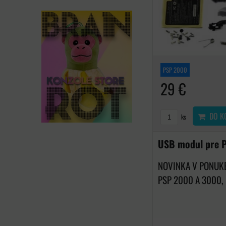
PSP 2000
29 €
DO K
ks
USB modul pre 
NOVINKA V PONUKE
PSP 2000 A 3000,