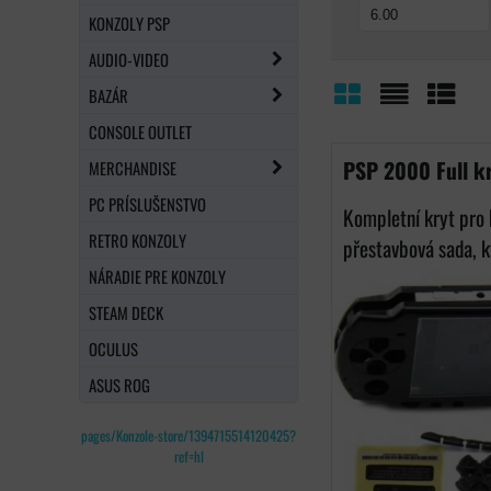
KONZOLY PSP
AUDIO-VIDEO
BAZÁR
Mriežka
Zoznam
Tabuľ
CONSOLE OUTLET
PSP 2000 Full k
MERCHANDISE
PC PRÍSLUŠENSTVO
Kompletní kryt pro 
RETRO KONZOLY
přestavbová sada, k
NÁRADIE PRE KONZOLY
STEAM DECK
OCULUS
ASUS ROG
pages/Konzole-store/1394715514120425?
ref=hl