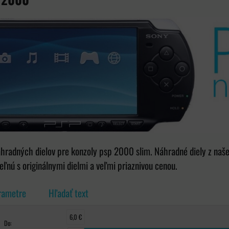
radných dielov pre konzoly psp 2000 slim. Náhradné diely z našej
ľnú s originálnymi dielmi a veľmi priaznivou cenou.
rametre
Hľadať text
6,0 €
Do: