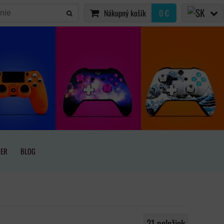
Nákupný košík
0 €
IER
BLOG
21
položiek