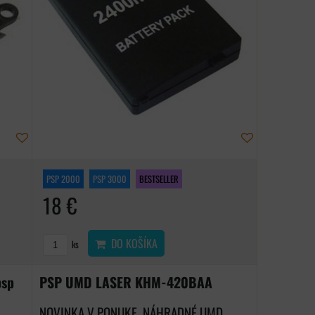
PSP 2000
PSP 3000
BESTSELLER
18 €
DO KOŠÍKA
ks
psp
PSP UMD LASER KHM-420BAA
NOVINKA V PONUKE, NÁHRADNÉ UMD