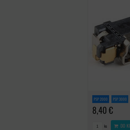
PSP 2000
PSP 3000
8,40 €
DO K
ks