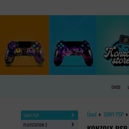
ÚVOD
Úvod
SONY PSP
SONY PSP
PLAYSTATION 2
KONZOLY PSP