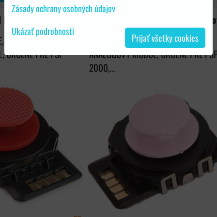
Zásady ochrany osobných údajov
l PSP 2000 červeny
Analógový modul PSP 2000 ružo
Ukázať podrobnosti
Prijať všetky cookies
E, NÁHRADNÝ
NOVINKA V PONUKE, NÁHRADNÝ
, URČENÉ PRE PSP
ANALOGOVÝ MODUL, URČENÉ PRE PS
2000,...