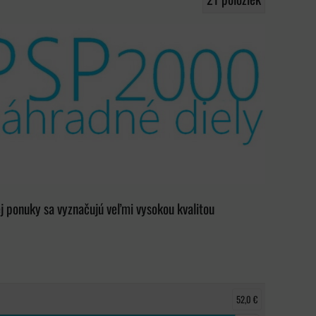
 ponuky sa vyznačujú veľmi vysokou kvalitou
52,0 €