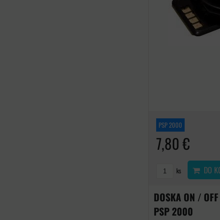
PSP 2000
7,80 €
DO K
ks
DOSKA ON / OFF
PSP 2000