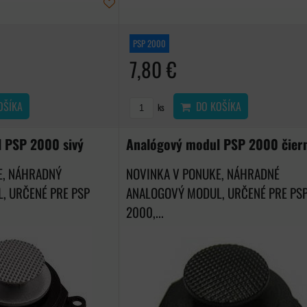
PSP 2000
7,80 €
OŠÍKA
DO KOŠÍKA
ks
 PSP 2000 sivý
Analógový modul PSP 2000 čier
E, NÁHRADNÝ
NOVINKA V PONUKE, NÁHRADNÉ
, URČENÉ PRE PSP
ANALOGOVÝ MODUL, URČENÉ PRE PS
2000,...