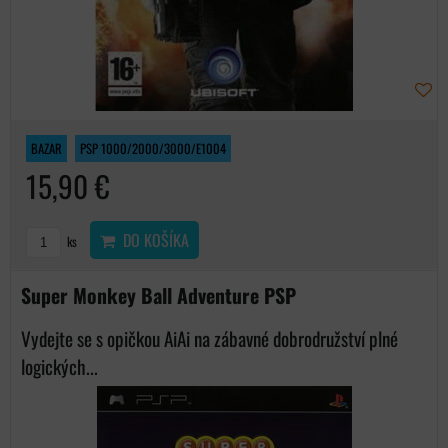
BAZAR
PSP 1000/2000/3000/E1004
15,90 €
DO KOŠÍKA
ks
Super Monkey Ball Adventure PSP
Vydejte se s opičkou AiAi na zábavné dobrodružství plné
logických...