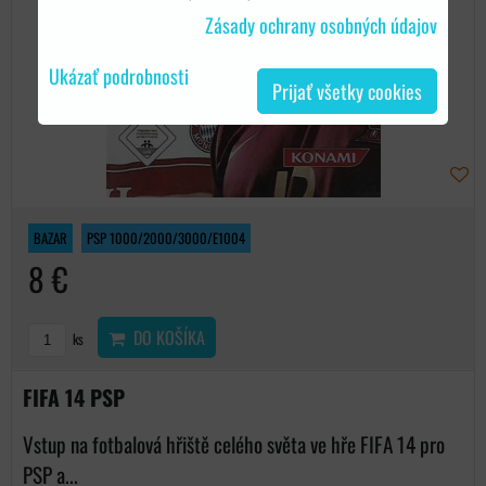
Zásady ochrany osobných údajov
Ukázať podrobnosti
Prijať všetky cookies
BAZAR
PSP 1000/2000/3000/E1004
8 €
DO KOŠÍKA
ks
FIFA 14 PSP
Vstup na fotbalová hřiště celého světa ve hře FIFA 14 pro
PSP a...