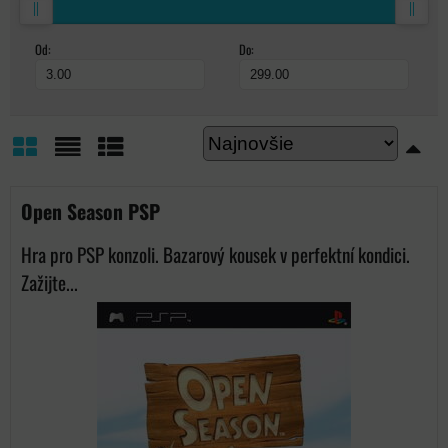
Od:
Do:
Mriežka
Zoznam
Tabuľka
Open Season PSP
Hra pro PSP konzoli. Bazarový kousek v perfektní kondici.
Zažijte...