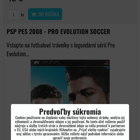
DO KOŠÍKA
ks
PSP PES 2008 - PRO EVOLUTION SOCCER
Vstupte na fotbalové trávníky s legendární sérií Pro
Evolution...
Predvoľby súkromia
Cookies používame na zlepšenie vašej návštevy tejto webovej stránky, analýzu jej
výkonnosti a zhromažďovanie údajov o jej používaní. Na tento účel môžeme použiť
nástroje a služby tretích strán a zhromaždené údaje sa môžu preniesť k partnerom
v EÚ, USA alebo iných krajinách. Kliknutím na „Prijať všetky cookies“ vyjadrujete
svoj súhlas s týmto spracovaním. Nižšie môžete nájsť podrobné informácie alebo
upraviť svoje preferencie.