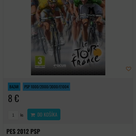
BAZAR
PSP 1000/2000/3000/E1004
8 €
DO KOŠÍKA
ks
PES 2012 PSP