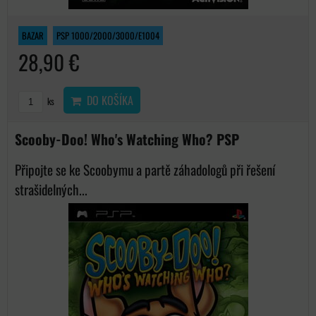
BAZAR
PSP 1000/2000/3000/E1004
28,90 €
DO KOŠÍKA
ks
Scooby-Doo! Who's Watching Who? PSP
Připojte se ke Scoobymu a partě záhadologů při řešení
strašidelných...