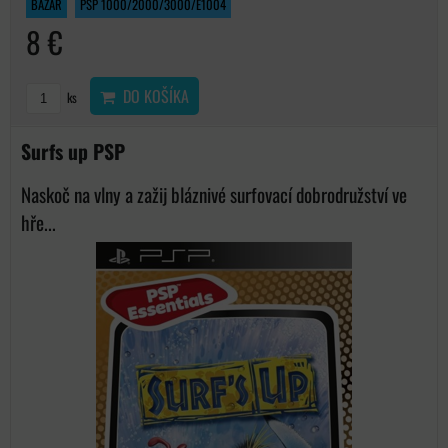
BAZAR
PSP 1000/2000/3000/E1004
8 €
DO KOŠÍKA
ks
Surfs up PSP
Naskoč na vlny a zažij bláznivé surfovací dobrodružství ve
hře...