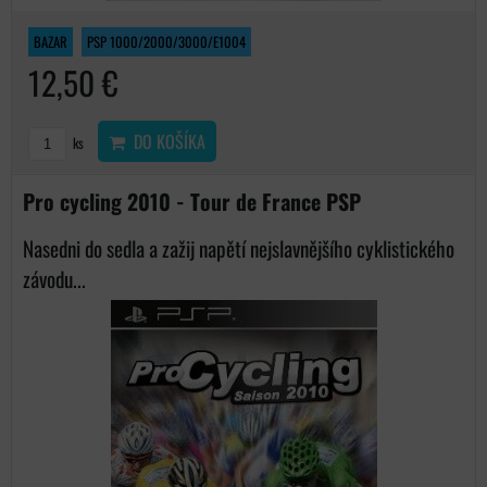
BAZAR
PSP 1000/2000/3000/E1004
12,50 €
DO KOŠÍKA
ks
Pro cycling 2010 - Tour de France PSP
Nasedni do sedla a zažij napětí nejslavnějšího cyklistického
závodu...