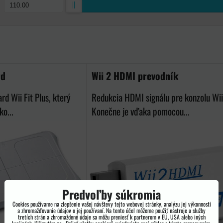
ka
rd
Wii 2 HDMI prevodník
rd Wii Fit Plus, který
Redukcia HDMI signálu pre konzolu Wii
ko...
Konečne je vďaka pomocou...
Predvoľby súkromia
Cookies používame na zlepšenie vašej návštevy tejto webovej stránky, analýzu jej výkonnosti
a zhromažďovanie údajov o jej používaní. Na tento účel môžeme použiť nástroje a služby
tretích strán a zhromaždené údaje sa môžu preniesť k partnerom v EÚ, USA alebo iných