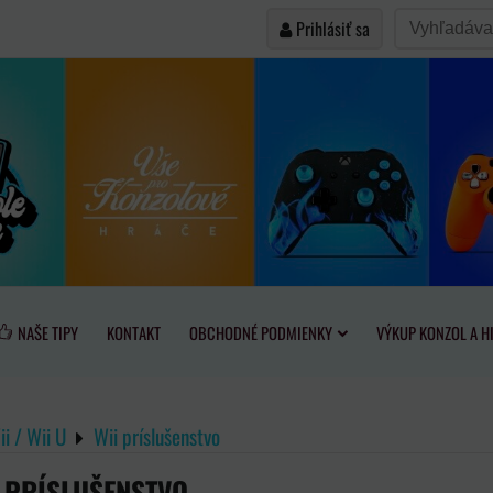
Prihlásiť sa
NAŠE TIPY
KONTAKT
OBCHODNÉ PODMIENKY
VÝKUP KONZOL A H
i / Wii U
Wii príslušenstvo
I PRÍSLUŠENSTVO