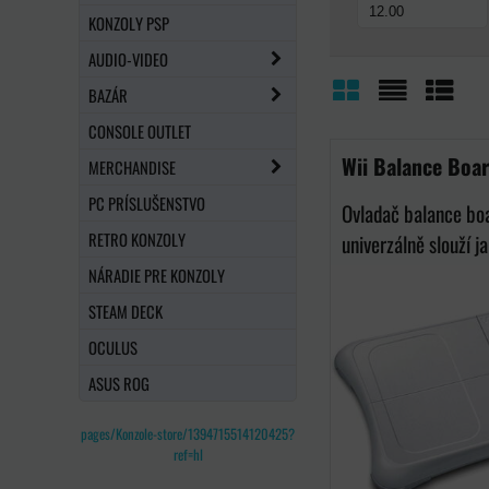
KONZOLY PSP
AUDIO-VIDEO
BAZÁR
Mriežka
Zoznam
Tabuľ
CONSOLE OUTLET
Wii Balance Boa
MERCHANDISE
PC PRÍSLUŠENSTVO
Ovladač balance boa
RETRO KONZOLY
univerzálně slouží ja
NÁRADIE PRE KONZOLY
STEAM DECK
OCULUS
ASUS ROG
pages/Konzole-store/1394715514120425?
ref=hl