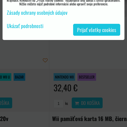
krajinách. Kliknutím na „Prijať všetky cookies“ vyjadrujete svoj súhlas s týmto spracovaním.
Nižšie môžete nájsť podrobné informácie alebo upraviť svoje preferencie.
Zásady ochrany osobných údajov
Ukázať podrobnosti
Prijať všetky cookies
O WII U
BAZAR
NINTENDO WII
BESTSELLER
32,40 €
OŠÍKA
DO KOŠÍKA
ks
220v
Wii pamäťová karta 16 MB, čiern