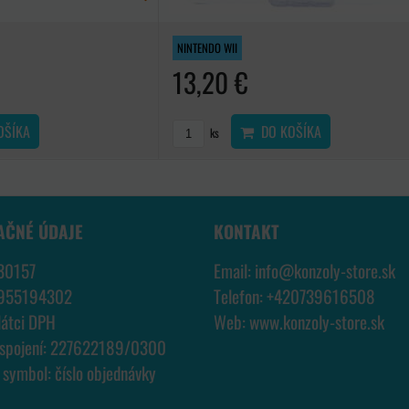
NINTENDO WII
13,20 €
OŠÍKA
DO KOŠÍKA
ks
AČNÉ ÚDAJE
KONTAKT
30157
Email:
info@konzoly-store.
sk
7955194302
Telefon:
+420739616508
látci DPH
Web:
www.konzoly-store.
sk
 spojení: 227622189/0300
í symbol: číslo objednávky