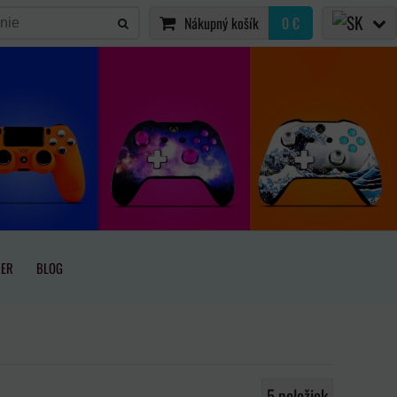
Nákupný košík
0 €
IER
BLOG
5
položiek