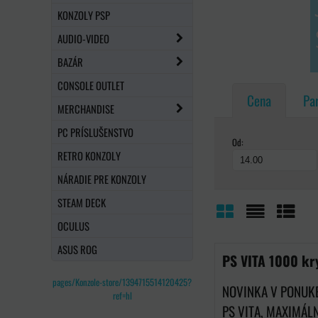
KONZOLY PSP
AUDIO-VIDEO
BAZÁR
CONSOLE OUTLET
Cena
Pa
MERCHANDISE
PC PRÍSLUŠENSTVO
Od:
RETRO KONZOLY
NÁRADIE PRE KONZOLY
STEAM DECK
OCULUS
Mriežka
Zoznam
Tabuľ
ASUS ROG
PS VITA 1000 kry
pages/Konzole-store/1394715514120425?
NOVINKA V PONUKE
ref=hl
PS VITA, MAXIMÁL