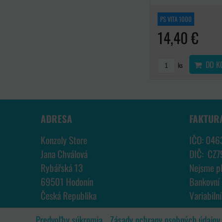
PS VITA 1000
14,40 €
DO K
ks
ADRESA
FAKTUR
Konzoly Store
IČO: 046
Jana Chválová
DIČ: CZ
Rybářská 13
Nejsme p
69501 Hodonín
Bankovní
Česká Republika
Variabiln
Predvoľby súkromia
Zásady ochrany osobných údajov