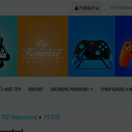
Prihlásiť sa
NAŠE TIPY
KONTAKT
OBCHODNÉ PODMIENKY
VÝKUP KONZOL A H
PSP Undercontrol
PS VITA
rcontrol