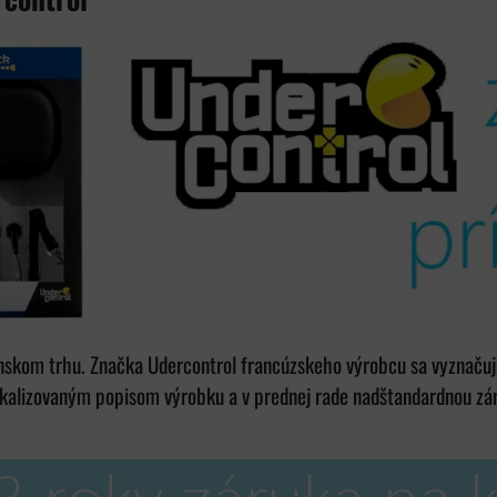
nskom trhu. Značka Udercontrol francúzskeho výrobcu sa vyznačuje
kalizovaným popisom výrobku a v prednej rade nadštandardnou záru