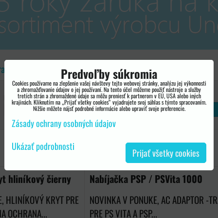
rametre
Hľadať text
Predvoľby súkromia
Cookies používame na zlepšenie vašej návštevy tejto webovej stránky, analýzu jej výkonnosti
a zhromažďovanie údajov o jej používaní. Na tento účel môžeme použiť nástroje a služby
14,0 €
tretích strán a zhromaždené údaje sa môžu preniesť k partnerom v EÚ, USA alebo iných
Do:
krajinách. Kliknutím na „Prijať všetky cookies“ vyjadrujete svoj súhlas s týmto spracovaním.
Nižšie môžete nájsť podrobné informácie alebo upraviť svoje preferencie.
Zásady ochrany osobných údajov
Ukázať podrobnosti
Prijať všetky cookies
ka
t hliníkový čierny
Nabíjačka PSP / PSVita 1000
, HLINÍKOVÝ KRYT PRE
NOVINKA V PONUKE, AC ADAPTOR -T
NA OCHRANA...
PRE PS VITA A PSP...