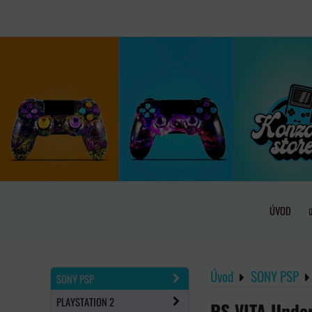
ÚVOD
Úvod
SONY PSP
SONY PSP
PLAYSTATION 2
PS VITA Unde