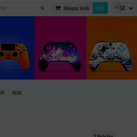
Nákupný košík
0 €
IER
BLOG
2
Položky