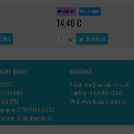
BESTSELLER
PS VITA 1000
14,40 €
OŠÍKA
DO KOŠÍKA
ks
AČNÉ ÚDAJE
KONTAKT
30157
Email:
info@konzoly-store.
sk
7955194302
Telefon:
+420739616508
látci DPH
Web:
www.konzoly-store.
sk
 spojení: 227622189/0300
í symbol: číslo objednávky