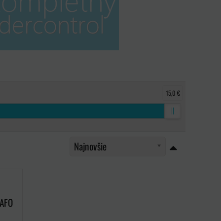
15,0 €
Najnovšie
RAFO