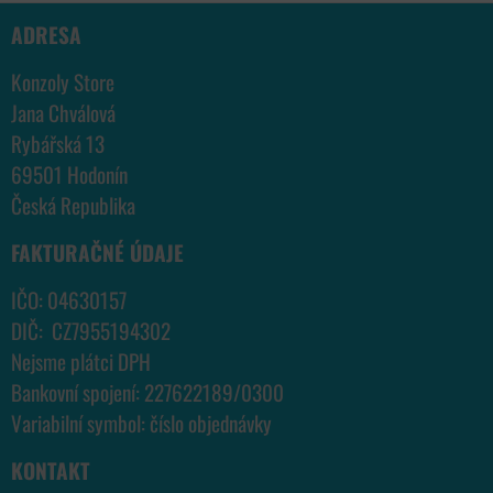
ADRESA
Konzoly Store
Jana Chválová
Rybářská 13
69501 Hodonín
Česká Republika
FAKTURAČNÉ ÚDAJE
IČO: 04630157
DIČ: CZ7955194302
Nejsme plátci DPH
Bankovní spojení: 227622189/0300
Variabilní symbol: číslo objednávky
KONTAKT