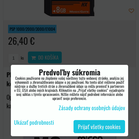
PSP 1000/2000/3000/E1004
26,40 €
DO KOŠÍKA
ks
Predvoľby súkromia
PhotoFast CR-5400 PRO DUO adaptér pre PSP
Cookies používame na zlepšenie vašej návštevy tejto webovej stránky, analýzu jej
konzoly
výkonnosti a zhromažďovanie údajov o jej používaní. Na tento účel môžeme použiť
nástroje a služby tretích strán a zhromaždené údaje sa môžu preniesť k partnerom
v EÚ, USA alebo iných krajinách. Kliknutím na „Prijať všetky cookies“ vyjadrujete
svoj súhlas s týmto spracovaním. Nižšie môžete nájsť podrobné informácie alebo
Opäť v stálej ponuke. Originálna redukcia pre pamäťové
upraviť svoje preferencie.
karty micro...
Zásady ochrany osobných údajov
Ukázať podrobnosti
Prijať všetky cookies