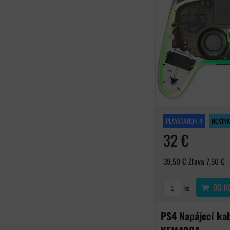
PLAYSTATION 4
NOVINK
32 €
39,50 €
Zľava 7,50 €
DO K
ks
PS4 Napájecí ka