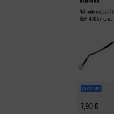
KEM490A
Náhradní napájecí 
KEM-490A v konzoli.
PLAYSTATION 4
7,90 €