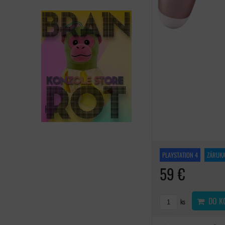
PLAYSTATION 4
ZÁRUKA
59 €
DO K
ks