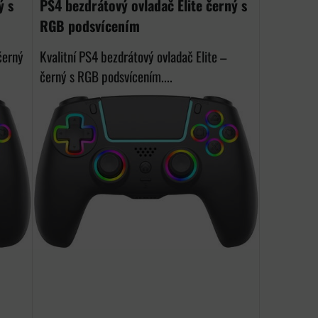
ý s
PS4 bezdrátový ovladač Elite černý s
RGB podsvícením
černý
Kvalitní PS4 bezdrátový ovladač Elite –
černý s RGB podsvícením....