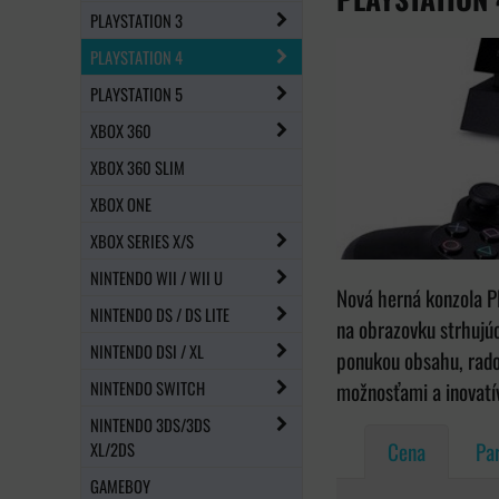
PLAYSTATION 3
PLAYSTATION 4
PLAYSTATION 5
XBOX 360
XBOX 360 SLIM
XBOX ONE
XBOX SERIES X/S
NINTENDO WII / WII U
Nová herná konzola Pl
NINTENDO DS / DS LITE
na obrazovku strhujúc
NINTENDO DSI / XL
ponukou obsahu, rado
NINTENDO SWITCH
možnosťami a inovatí
NINTENDO 3DS/3DS
Cena
Pa
XL/2DS
GAMEBOY