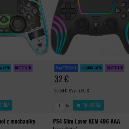
A 2026
BESTSELLER
PLAYSTATION 4
NOVINKA 2026
BESTSELLER
32 €
39,50 €
Zľava 7,50 €
OŠÍKA
DO KOŠÍKA
ks
bel z mechaniky
PS4 Slim Laser KEM 496 AAA