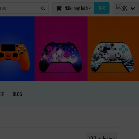
Nákupný košík
0 €
IER
BLOG
193
položiek