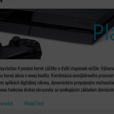
aystation 4 posúva herné zážitky o ďalší stupienok vyššie. Výbor
u hernú akciu v novej kvalite. Kombinácia osmijádrového procesor
m aplikácií digitálnej zábavy, dynamickým prepojeným možnostiam 
vnou funkciou druhej obrazovky sú vynikajúcim základom domáceh
rametre
Hľadať text