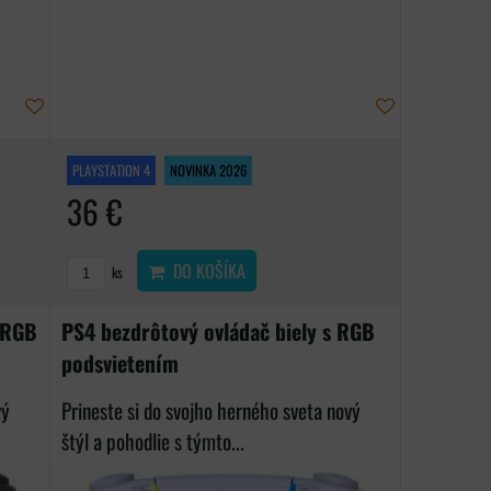
PLAYSTATION 4
NOVINKA 2026
36 €
DO KOŠÍKA
ks
s RGB
PS4 bezdrôtový ovládač biely s RGB
podsvietením
vý
Prineste si do svojho herného sveta nový
štýl a pohodlie s týmto...