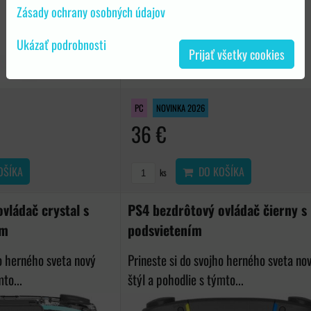
Zásady ochrany osobných údajov
Ukázať podrobnosti
Prijať všetky cookies
PC
NOVINKA 2026
36 €
OŠÍKA
DO KOŠÍKA
ks
vládač crystal s
PS4 bezdrôtový ovládač čierny 
ím
podsvietením
ho herného sveta nový
Prineste si do svojho herného sveta no
to...
štýl a pohodlie s týmto...