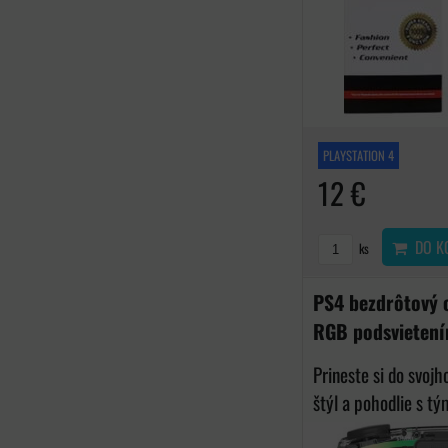
PLAYSTATION 4
12 €
DO K
ks
PS4 bezdrôtový o
RGB podsvieten
Prineste si do svoj
štýl a pohodlie s tým