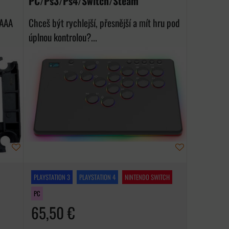
PC/Ps3/Ps4/Switch/Steam
6AAA
Chceš být rychlejší, přesnější a mít hru pod
úplnou kontrolou?...
PLAYSTATION 3
PLAYSTATION 4
NINTENDO SWITCH
PC
65,50 €