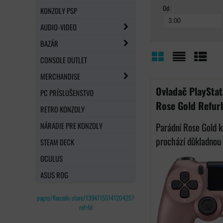
Od:
KONZOLY PSP
AUDIO-VIDEO
BAZÁR
CONSOLE OUTLET
Mriežka
Zoznam
Tabuľ
MERCHANDISE
Ovladač PlaySta
PC PRÍSLUŠENSTVO
Rose Gold Refur
RETRO KONZOLY
NÁRADIE PRE KONZOLY
Parádní Rose Gold k
prochází důkladnou 
STEAM DECK
OCULUS
ASUS ROG
pages/Konzole-store/1394715514120425?
ref=hl