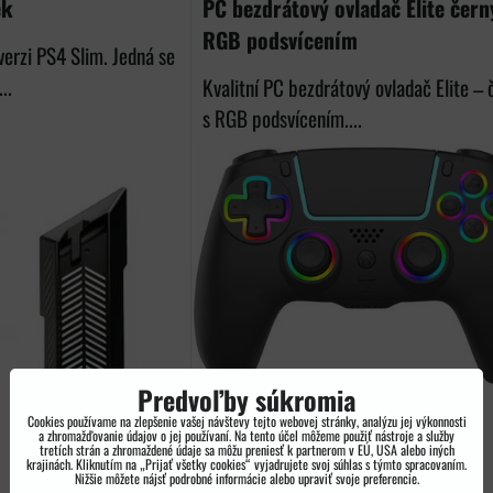
ek
PC bezdrátový ovladač Elite čern
RGB podsvícením
verzi PS4 Slim. Jedná se
..
Kvalitní PC bezdrátový ovladač Elite – 
s RGB podsvícením....
Predvoľby súkromia
Cookies používame na zlepšenie vašej návštevy tejto webovej stránky, analýzu jej výkonnosti
a zhromažďovanie údajov o jej používaní. Na tento účel môžeme použiť nástroje a služby
tretích strán a zhromaždené údaje sa môžu preniesť k partnerom v EÚ, USA alebo iných
krajinách. Kliknutím na „Prijať všetky cookies“ vyjadrujete svoj súhlas s týmto spracovaním.
Nižšie môžete nájsť podrobné informácie alebo upraviť svoje preferencie.