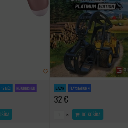
 12 MĚS.
REFURBISHED
BAZAR
PLAYSTATION 4
32 €
OŠÍKA
DO KOŠÍKA
ks