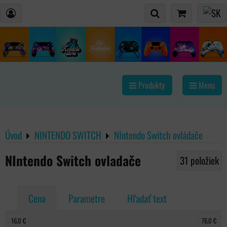
Produkty
Menu
Úvod
NINTENDO SWITCH
NIntendo Switch ovládače
NIntendo Switch ovladače
31
položiek
Cena
Parametre
Hľadať text
16,0 €
76,0 €