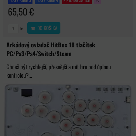
PLAYSTATION 3
PLAYSTATION 4
NINTENDO SWITCH
PC
65,50 €
DO KOŠÍKA
ks
Arkádový ovladač HitBox 16 tlačítek
PC/Ps3/Ps4/Switch/Steam
Chceš být rychlejší, přesnější a mít hru pod úplnou
kontrolou?...