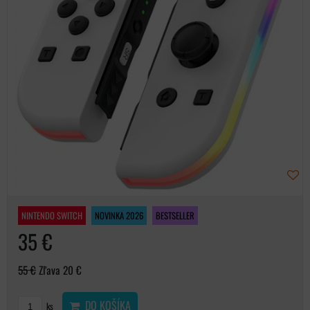
NINTENDO SWITCH
NOVINKA 2026
BESTSELLER
35 €
55 €
Zľava 20 €
DO KOŠÍKA
ks