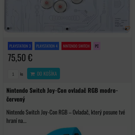
PLAYSTATION 3
PLAYSTATION 4
NINTENDO SWITCH
PC
75,50 €
DO KOŠÍKA
ks
Nintendo Switch Joy-Con ovladač RGB modro-
červený
Nintendo Switch Joy-Con RGB – Ovladač, který posune tvé
hraní na...