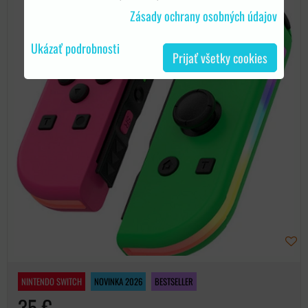
Zásady ochrany osobných údajov
Ukázať podrobnosti
Prijať všetky cookies
NINTENDO SWITCH
NOVINKA 2026
BESTSELLER
35 €