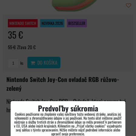
NINTENDO SWITCH
NOVINKA 2026
BESTSELLER
35 €
55 €
Zľava 20 €
DO KOŠÍKA
ks
Nintendo Switch Joy-Con ovladač RGB růžovo-
zelený
Nintendo Switch Joy-Con RGB – Ovladač, který posune tvé
Predvoľby súkromia
hraní na...
Cookies používame na zlepšenie vašej návštevy tejto webovej stránky, analýzu jej
výkonnosti a zhromažďovanie údajov o jej používaní. Na tento účel môžeme použiť
nástroje a služby tretích strán a zhromaždené údaje sa môžu preniesť k partnerom
v EÚ, USA alebo iných krajinách. Kliknutím na „Prijať všetky cookies“ vyjadrujete
svoj súhlas s týmto spracovaním. Nižšie môžete nájsť podrobné informácie alebo
upraviť svoje preferencie.