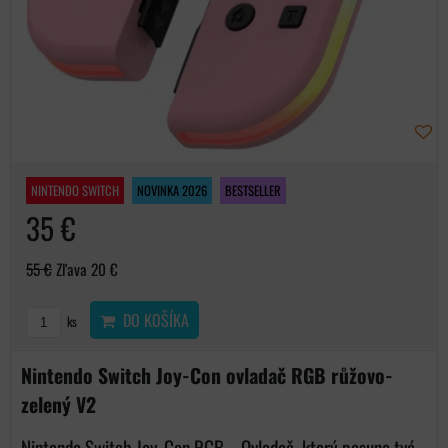
NINTENDO SWITCH
NOVINKA 2026
BESTSELLER
35 €
55 €
Zľava 20 €
DO KOŠÍKA
ks
Nintendo Switch Joy-Con ovladač RGB růžovo-
zelený V2
Nintendo Switch Joy-Con RGB – Ovladač, který posune tvé