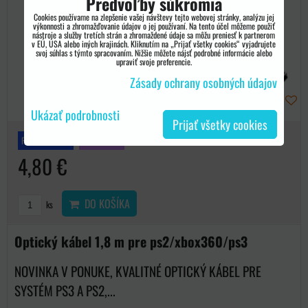
Predvoľby súkromia
Cookies používame na zlepšenie vašej návštevy tejto webovej stránky, analýzu jej
výkonnosti a zhromažďovanie údajov o jej používaní. Na tento účel môžeme použiť
nástroje a služby tretích strán a zhromaždené údaje sa môžu preniesť k partnerom
v EÚ, USA alebo iných krajinách. Kliknutím na „Prijať všetky cookies“ vyjadrujete
svoj súhlas s týmto spracovaním. Nižšie môžete nájsť podrobné informácie alebo
upraviť svoje preferencie.
Zásady ochrany osobných údajov
Ukázať podrobnosti
Prijať všetky cookies
PLAYSTATION 3
BESTSELLER
4,80 €
DO KOŠÍKA
ks
Optický kábel 1,8 m pre ps2/xbox360/ps3
NOVINKA V PONUKE, KVALITNÉ OPTICKÝ KÁBEL PRE
SYSTÉM PS3 A PS2,...