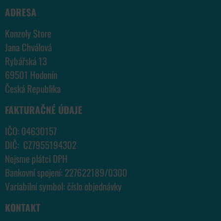
ADRESA
Konzoly Store
Jana Chválová
Rybářská 13
69501 Hodonín
Česká Republika
FAKTURAČNÉ ÚDAJE
IČO: 04630157
DIČ: CZ7955194302
Nejsme plátci DPH
Bankovní spojení: 227622189/0300
Variabilní symbol: číslo objednávky
KONTAKT