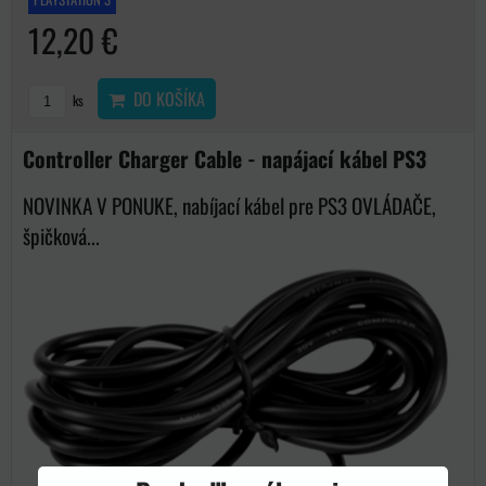
12,20 €
DO KOŠÍKA
ks
Controller Charger Cable - napájací kábel PS3
NOVINKA V PONUKE, nabíjací kábel pre PS3 OVLÁDAČE,
špičková...