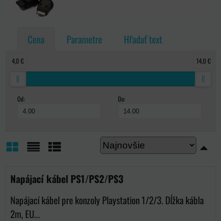
Cena
Parametre
Hľadať text
4,0 €
14,0 €
Od:
Do:
Mriežka
Zoznam
Tabuľka
Napájací kábel PS1/PS2/PS3
Napájací kábel pre konzoly Playstation 1/2/3. Dĺžka kábla
2m, EU...