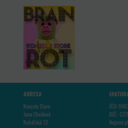
ADRESA
FAKTUR
Konzoly Store
IČO: 046
Jana Chválová
DIČ: CZ
Rybářská 13
Nejsme p