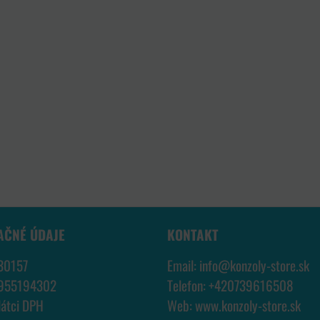
AČNÉ ÚDAJE
KONTAKT
30157
Email:
info@konzoly-store.
sk
7955194302
Telefon:
+420739616508
látci DPH
Web:
www.konzoly-store.
sk