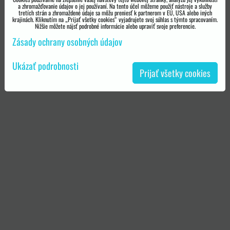
a zhromažďovanie údajov o jej používaní. Na tento účel môžeme použiť nástroje a služby
tretích strán a zhromaždené údaje sa môžu preniesť k partnerom v EÚ, USA alebo iných
krajinách. Kliknutím na „Prijať všetky cookies“ vyjadrujete svoj súhlas s týmto spracovaním.
Nižšie môžete nájsť podrobné informácie alebo upraviť svoje preferencie.
Zásady ochrany osobných údajov
Ukázať podrobnosti
Prijať všetky cookies