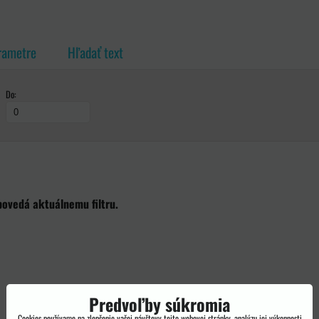
rametre
Hľadať text
Do:
ka
Predvoľby súkromia
Cookies používame na zlepšenie vašej návštevy tejto webovej stránky, analýzu jej výkonnosti