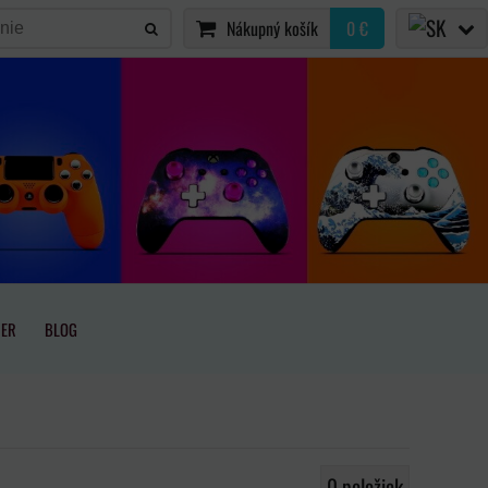
Nákupný košík
0 €
IER
BLOG
0
položiek