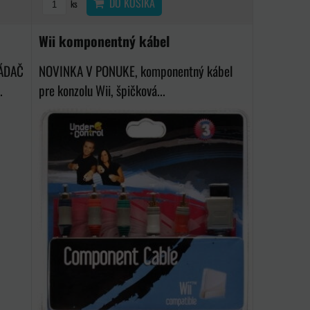
DO KOŠÍKA
ks
Wii komponentný kábel
ÁDAČ
NOVINKA V PONUKE, komponentný kábel
.
pre konzolu Wii, špičková...