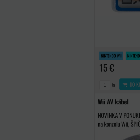
NINTENDO WII
NINTEND
15 €
DO K
ks
Wii AV kábel
NOVINKA V PONUKE,
na konzolu Wii, ŠPI