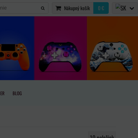
Nákupný košík
0 €
IER
BLOG
10
položiek