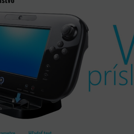
rametre
Hľadať text