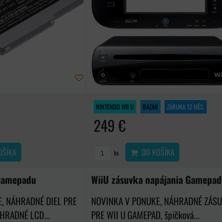
NINTENDO WII U
BAZAR
ZÁRUKA 12 MĚS.
249 €
OŠÍKA
DO KOŠÍKA
ks
 Gamepadu
WiiU zásuvka napájania Gamepa
, NÁHRADNÉ DIEL PRE
NOVINKA V PONUKE, NÁHRADNÉ ZÁS
HRADNÉ LCD...
PRE WII U GAMEPAD, špičková...