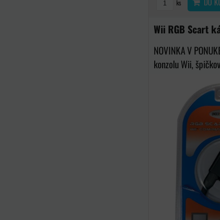
DO K
ks
Wii RGB Scart k
NOVINKA V PONUKE
konzolu Wii, špičková