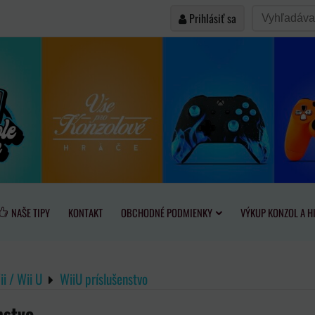
Prihlásiť sa
NAŠE TIPY
KONTAKT
OBCHODNÉ PODMIENKY
VÝKUP KONZOL A H
i / Wii U
WiiU príslušenstvo
nstvo