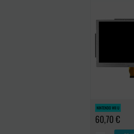
NINTENDO WII U
60,70 €