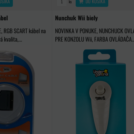
OŠÍKA
DO KOŠÍKA
ks
ábel
Nunchuk Wii biely
, RGB SCART kábel na
NOVINKA V PONUKE, NUNCHUCK OVL
 kvalita,...
PRE KONZOLU Wii, FARBA OVLÁDAČA..