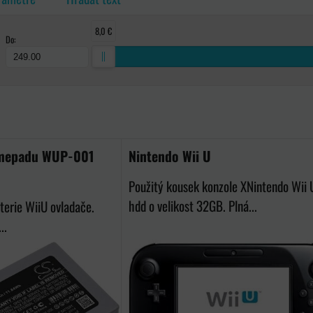
8,0 €
Do:
ka
amepadu WUP-001
Nintendo Wii U
Použitý kousek konzole XNintendo Wii 
hdd o velikost 32GB. Plná...
terie WiiU ovladače.
..