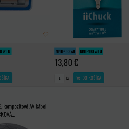
O WII U
NINTENDO WII
NINTENDO WII U
13,80 €
OŠÍKA
DO KOŠÍKA
ks
 kompozitové AV kábel
ČKOVÁ...