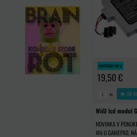
NINTENDO WII U
19,50 €
DO K
ks
WiiU lcd modul
NOVINKA V PONUKE
Wii U GAMEPAD, NÁ