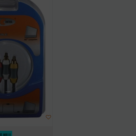
O WII U