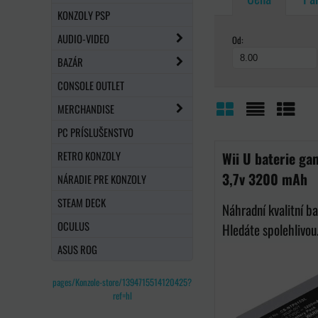
KONZOLY PSP
AUDIO-VIDEO
Od:
BAZÁR
CONSOLE OUTLET
MERCHANDISE
Mriežka
Zoznam
Tabuľ
PC PRÍSLUŠENSTVO
RETRO KONZOLY
Wii U baterie g
3,7v 3200 mAh
NÁRADIE PRE KONZOLY
STEAM DECK
Náhradní kvalitní ba
OCULUS
Hledáte spolehlivou.
ASUS ROG
pages/Konzole-store/1394715514120425?
ref=hl