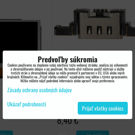
Predvoľby súkromia
Cookies používame na zlepšenie vašej návštevy tejto webovej stránky, analýzu jej výkonnosti
a zhromažďovanie údajov o jej používaní. Na tento účel môžeme použiť nástroje a služby
tretích strán a zhromaždené údaje sa môžu preniesť k partnerom v EÚ, USA alebo iných
krajinách. Kliknutím na „Prijať všetky cookies“ vyjadrujete svoj súhlas s týmto spracovaním.
Nižšie môžete nájsť podrobné informácie alebo upraviť svoje preferencie.
Zásady ochrany osobných údajov
Ukázať podrobnosti
Prijať všetky cookies
NINTENDO WII U
8,40 €