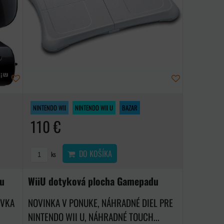
NINTENDO WII
NINTENDO WII U
BAZAR
110 €
DO KOŠÍKA
ks
du
WiiU dotyková plocha Gamepadu
UVKA
NOVINKA V PONUKE, NÁHRADNÉ DIEL PRE
NINTENDO WII U, NÁHRADNÉ TOUCH...