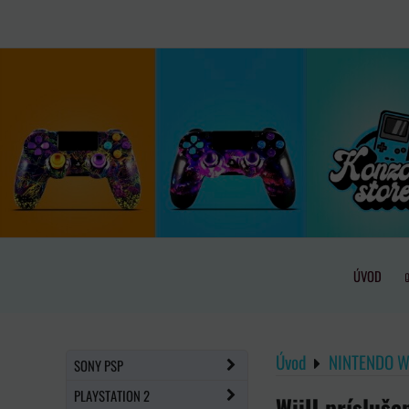
ÚVOD
Úvod
NINTENDO Wi
SONY PSP
PLAYSTATION 2
WiiU prísluše