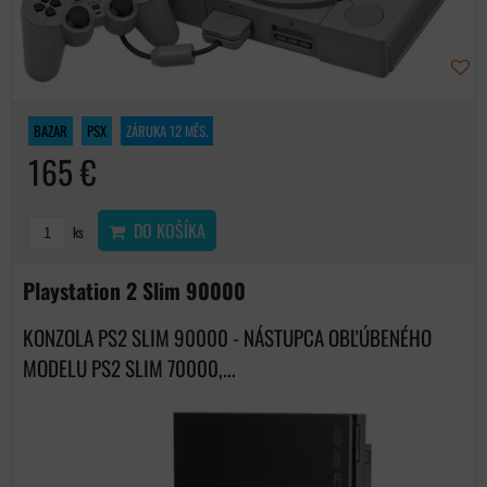
BAZAR
PSX
ZÁRUKA 12 MĚS.
165 €
DO KOŠÍKA
ks
Playstation 2 Slim 90000
KONZOLA PS2 SLIM 90000 - NÁSTUPCA OBĽÚBENÉHO
MODELU PS2 SLIM 70000,...