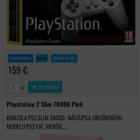
PLAYSTATION 1
BAZAR
ZÁRUKA 12 MĚS.
159 €
DO KOŠÍKA
ks
Playstation 2 Slim 70000 Pink
KONZOLA PS2 SLIM 70000- NÁSTUPCA OBĽÚBENÉHO
MODELU PS2 FAT, MENŠIE,...