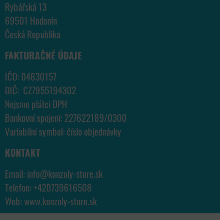
Rybářská 13
69501 Hodonín
Česká Republika
FAKTURAČNÉ ÚDAJE
IČO: 04630157
DIČ: CZ7955194302
Nejsme plátci DPH
Bankovní spojení: 227622189/0300
Variabilní symbol: číslo objednávky
KONTAKT
Email:
info@konzoly-store.
sk
Telefon:
+420739616508
Web:
www.konzoly-store.
sk