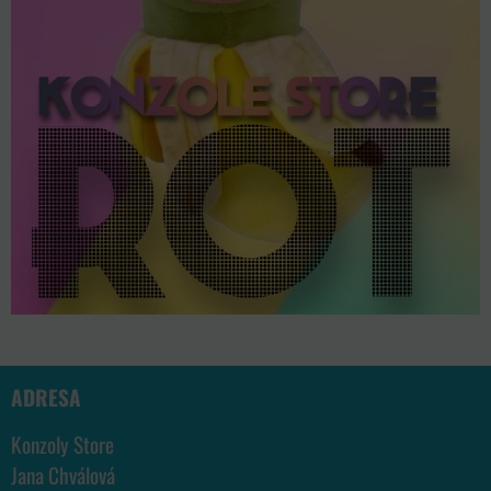
ADRESA
Konzoly Store
Jana Chválová