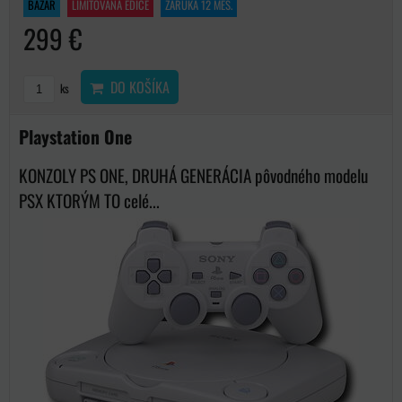
BAZAR
LIMITOVANÁ EDICE
ZÁRUKA 12 MĚS.
299 €
DO KOŠÍKA
ks
Playstation One
KONZOLY PS ONE, DRUHÁ GENERÁCIA pôvodného modelu
PSX KTORÝM TO celé...