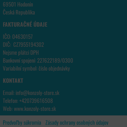
69501 Hodonín
Česká Republika
FAKTURAČNÉ ÚDAJE
IČO: 04630157
DIČ: CZ7955194302
Nejsme plátci DPH
Bankovní spojení: 227622189/0300
Variabilní symbol: číslo objednávky
KONTAKT
Email:
info@konzoly-store.
sk
Telefon:
+420739616508
Web:
www.konzoly-store.
sk
Predvoľby súkromia
Zásady ochrany osobných údajov