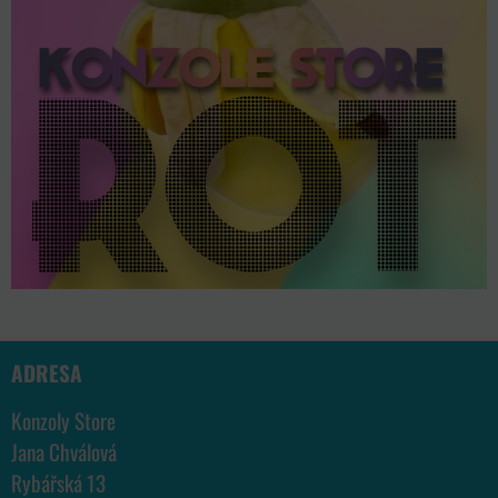
ADRESA
Konzoly Store
Jana Chválová
Rybářská 13