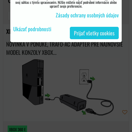
svoj súhlas s týmto spracovaním. Nižšie môžete nájsť podrobné informácie alebo
upraviť svoje preferencie.
Zásady ochrany osobných údajov
DO KOŠÍKA
ks
Ukázať podrobnosti
XBOX 360 E AC adaptor 220 v EÚ
Prijať všetky cookies
NOVINKA V PONUKE, TRAFO-AC ADAPTÉR PRE NAJNOVŠIE
MODEL KONZOLY XBOX...
XBOX 360 E