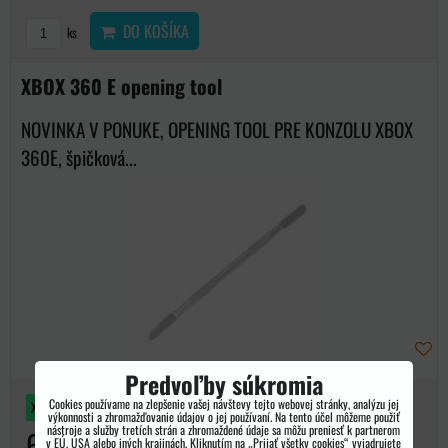
DO KOŠÍKA
ks
XBOX 360 E opening tool
NOVINKA V PONUKE, OPENING TOOL PRE KONZOLU XBOX
360E, špičková...
Predvoľby súkromia
Cookies používame na zlepšenie vašej návštevy tejto webovej stránky, analýzu jej
XBOX 360 E
výkonnosti a zhromažďovanie údajov o jej používaní. Na tento účel môžeme použiť
nástroje a služby tretích strán a zhromaždené údaje sa môžu preniesť k partnerom
6,60 €
v EÚ, USA alebo iných krajinách. Kliknutím na „Prijať všetky cookies“ vyjadrujete