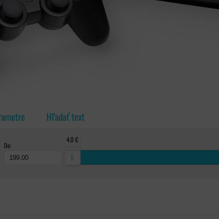
rametre
Hľadať text
4,0 €
Do:
ka