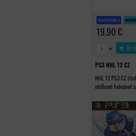
PLAYSTATION 3
NOVINK
19,90 €
DO K
ks
PS3 NHL 12 CZ
NHL 12 PS3 CZ titul
oblíbené hokejové sé