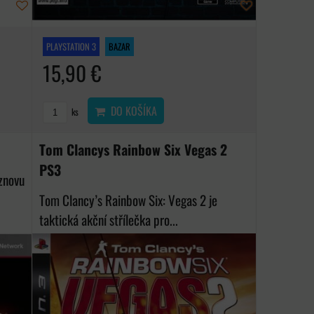
PLAYSTATION 3
BAZAR
15,90 €
DO KOŠÍKA
ks
Tom Clancys Rainbow Six Vegas 2
PS3
 znovu
Tom Clancy’s Rainbow Six: Vegas 2 je
taktická akční střílečka pro...