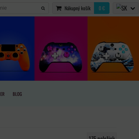
Nákupný košík
0 €
IER
BLOG
175
položiek