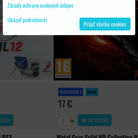
Zásady ochrany osobných údajov
Ukázať podrobnosti
Prijať všetky cookies
PLAYSTATION 3
BAZAR
17 €
OŠÍKA
DO KOŠÍKA
ks
I PS3
Metal Gear Solid HD Collection 