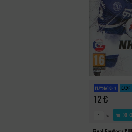
PLAYSTATION 3
BAZAR
12 €
DO K
ks
Final Fantasy XII