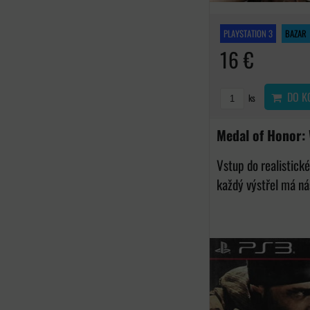
PLAYSTATION 3
BAZAR
16 €
DO K
ks
Medal of Honor:
Vstup do realistick
každý výstřel má nás