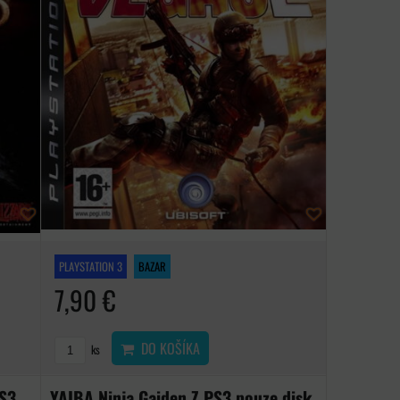
PLAYSTATION 3
BAZAR
7,90 €
DO KOŠÍKA
ks
PS3
YAIBA Ninja Gaiden Z PS3 pouze disk