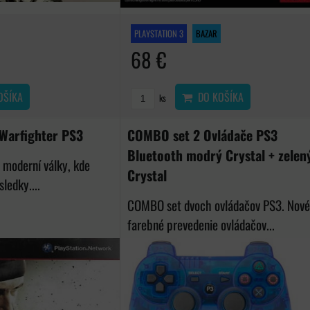
PLAYSTATION 3
BAZAR
68 €
OŠÍKA
DO KOŠÍKA
ks
 Warfighter PS3
COMBO set 2 Ovládače PS3
Bluetooth modrý Crystal + zelen
é moderní války, kde
Crystal
ledky....
COMBO set dvoch ovládačov PS3. Nov
farebné prevedenie ovládačov...