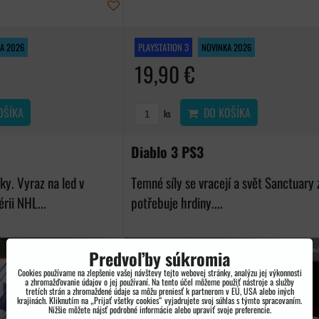
A 2026
PLAYSTATION 3
NOVINKA 2026
19,90 €
OŠÍKA
DO KOŠÍKA
ks
Diablo 3 PS3
ky. Vyraz na led v
Temné síly se vracejí a svět Sanctuary
rii NHL...
potřebuje hrdiny....
Predvoľby súkromia
Cookies používame na zlepšenie vašej návštevy tejto webovej stránky, analýzu jej výkonnosti
a zhromažďovanie údajov o jej používaní. Na tento účel môžeme použiť nástroje a služby
tretích strán a zhromaždené údaje sa môžu preniesť k partnerom v EÚ, USA alebo iných
krajinách. Kliknutím na „Prijať všetky cookies“ vyjadrujete svoj súhlas s týmto spracovaním.
Nižšie môžete nájsť podrobné informácie alebo upraviť svoje preferencie.