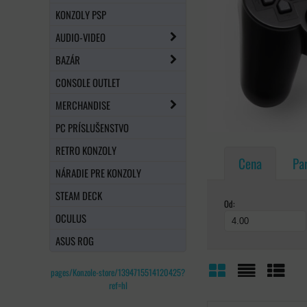
KONZOLY PSP
AUDIO-VIDEO
BAZÁR
CONSOLE OUTLET
MERCHANDISE
PC PRÍSLUŠENSTVO
RETRO KONZOLY
Cena
Pa
NÁRADIE PRE KONZOLY
STEAM DECK
Od:
OCULUS
ASUS ROG
pages/Konzole-store/1394715514120425?
ref=hl
Mriežka
Zoznam
Tabuľ