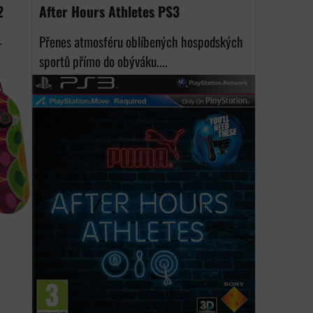
2
After Hours Athletes PS3
–
Přenes atmosféru oblíbených hospodských
sportů přímo do obýváku....