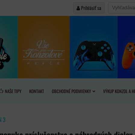
Prihlásiť sa
NAŠE TIPY
KONTAKT
OBCHODNÉ PODMIENKY
VÝKUP KONZOL A H
N 3
 ponuka príslušenstva a náhradných dielov