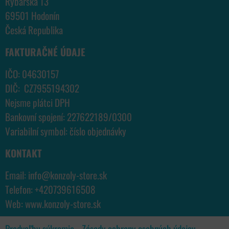
Rybářská 13
69501 Hodonín
Česká Republika
FAKTURAČNÉ ÚDAJE
IČO: 04630157
DIČ: CZ7955194302
Nejsme plátci DPH
Bankovní spojení: 227622189/0300
Variabilní symbol: číslo objednávky
KONTAKT
Email:
info@konzoly-store.
sk
Telefon:
+420739616508
Web:
www.konzoly-store.
sk
Predvoľby súkromia
Zásady ochrany osobných údajov