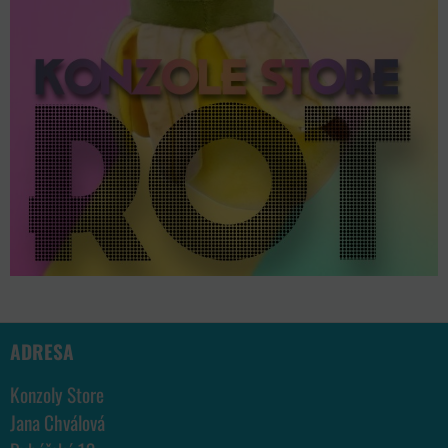
ADRESA
Konzoly Store
Jana Chválová