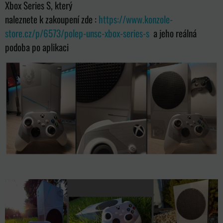
Xbox Series S, který
naleznete k zakoupení zde :
https://www.konzole-
store.cz/p/6573/polep-unsc-xbox-series-s
a jeho reálná
podoba po aplikaci