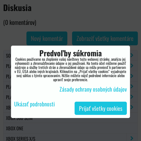
Diskusia
(0 komentárov)
Nový komentár
Zobraziť všetky komentáre
Predvoľby súkromia
SONY PSP
Cookies používame na zlepšenie vašej návštevy tejto webovej stránky, analýzu jej
výkonnosti a zhromažďovanie údajov o jej používaní. Na tento účel môžeme použiť
PLAYSTATION 2
nástroje a služby tretích strán a zhromaždené údaje sa môžu preniesť k partnerom
v EÚ, USA alebo iných krajinách. Kliknutím na „Prijať všetky cookies“ vyjadrujete
svoj súhlas s týmto spracovaním. Nižšie môžete nájsť podrobné informácie alebo
PLAYSTATION 3
upraviť svoje preferencie.
PLAYSTATION 4
Zásady ochrany osobných údajov
PLAYSTATION 5
Ukázať podrobnosti
XBOX 360
Prijať všetky cookies
XBOX 360 SLIM
XBOX ONE
XBOX SERIES X/S