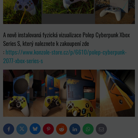
A nově instalovaná fyzická vizualizace Polep Cyberpunk Xbox
Series S, který naleznete k zakoupení zde
:
https://www.konzole-store.cz/p/6610/polep-cyberpunk-
2077-xbox-series-s
Bluesky
Twitter
Facebook
Pinterest
Reddit
LinkedIn
WhatsApp
E-
mail