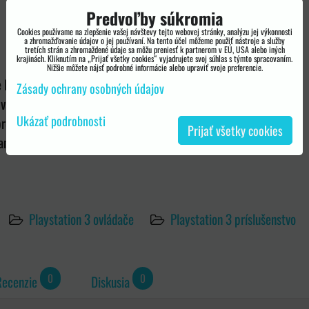
Predvoľby súkromia
Cookies používame na zlepšenie vašej návštevy tejto webovej stránky, analýzu jej výkonnosti
a zhromažďovanie údajov o jej používaní. Na tento účel môžeme použiť nástroje a služby
tretích strán a zhromaždené údaje sa môžu preniesť k partnerom v EÚ, USA alebo iných
krajinách. Kliknutím na „Prijať všetky cookies“ vyjadrujete svoj súhlas s týmto spracovaním.
Nižšie môžete nájsť podrobné informácie alebo upraviť svoje preferencie.
ie PS3 bezdrôtového ovládača cez USB porty do PS3, alebo PC
Zásady ochrany osobných údajov
 vám umožní pripojiť svoje PSP k PS3
Ukázať podrobnosti
pre prenos dát medzi PS3 / PSP a PC
Prijať všetky cookies
anie a nabíjanie súčasne. Extra dlhý kábel: 3 metre.
Playstation 3 ovládače
Playstation 3 príslušenstvo
0
0
Recenzie
Diskusia