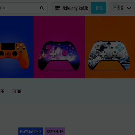
Nákupný košík
0 €
IER
BLOG
PLAYSTATION 3
BESTSELLER