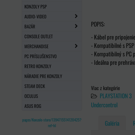
KONZOLY PSP
AUDIO-VIDEO
POPIS:
BAZÁR
- Kábel pre pripojen
CONSOLE OUTLET
- Kompatibilné s PSP
MERCHANDISE
- Kompatibilný s PC 
PC PRÍSLUŠENSTVO
- Ideálna pre prehráv
RETRO KONZOLY
NÁRADIE PRE KONZOLY
STEAM DECK
Viac z kategórie
PLAYSTATION 3
OCULUS
Undercontrol
ASUS ROG
pages/Konzole-store/1394715514120425?
Galéria
ref=hl