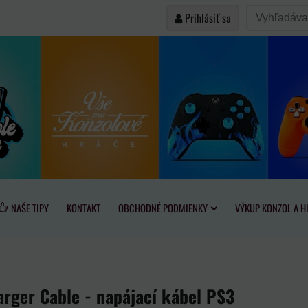
Prihlásiť sa
NAŠE TIPY
KONTAKT
OBCHODNÉ PODMIENKY
VÝKUP KONZOL A H
arger Cable - napájací kábel PS3