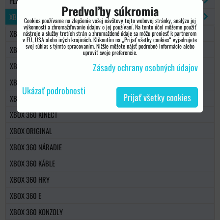
PLAYSTATION 5
Predvoľby súkromia
XBOX 360
Cookies používame na zlepšenie vašej návštevy tejto webovej stránky, analýzu jej
výkonnosti a zhromažďovanie údajov o jej používaní. Na tento účel môžeme použiť
XBOX 360 OVLÁDAČE
nástroje a služby tretích strán a zhromaždené údaje sa môžu preniesť k partnerom
v EÚ, USA alebo iných krajinách. Kliknutím na „Prijať všetky cookies“ vyjadrujete
svoj súhlas s týmto spracovaním. Nižšie môžete nájsť podrobné informácie alebo
XBOX 360 PŘÍSLUŠENSTVO
upraviť svoje preferencie.
XBOX 360 NÁHRADNÉ DIELY
Zásady ochrany osobných údajov
XBOX 360 HDD
Ukázať podrobnosti
Prijať všetky cookies
XBOX 360 SLIM
XBOX 360 KINECT
XBOX ORIGINAL
XBOX 360 NÁRADIE
XBOX 360 KÁBLE
XBOX 360 HRY
XBOX 360 E
XBOX 360 KONZOLY