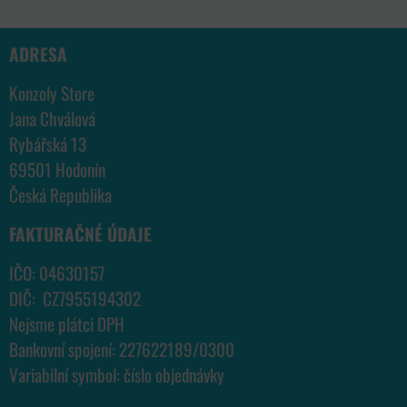
ADRESA
Konzoly Store
Jana Chválová
Rybářská 13
69501 Hodonín
Česká Republika
FAKTURAČNÉ ÚDAJE
IČO: 04630157
DIČ: CZ7955194302
Nejsme plátci DPH
Bankovní spojení: 227622189/0300
Variabilní symbol: číslo objednávky