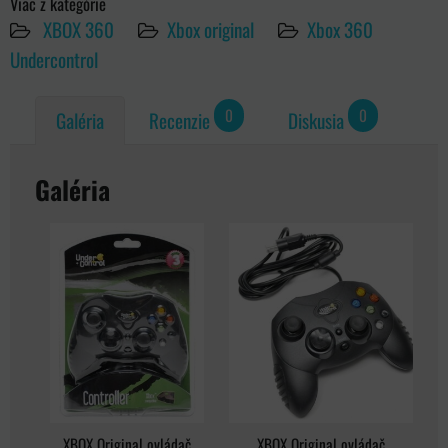
Viac z kategórie
XBOX 360
Xbox original
Xbox 360
Undercontrol
0
0
Galéria
Recenzie
Diskusia
Galéria
XBOX Original ovládač
XBOX Original ovládač