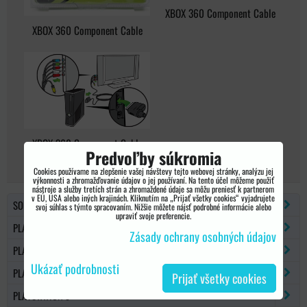
XBOX 360 Component Cable
XBOX 360 Component Cable
XBOX 360 Component Cable
Predvoľby súkromia
Cookies používame na zlepšenie vašej návštevy tejto webovej stránky, analýzu jej
výkonnosti a zhromažďovanie údajov o jej používaní. Na tento účel môžeme použiť
nástroje a služby tretích strán a zhromaždené údaje sa môžu preniesť k partnerom
v EÚ, USA alebo iných krajinách. Kliknutím na „Prijať všetky cookies“ vyjadrujete
SONY PSP
svoj súhlas s týmto spracovaním. Nižšie môžete nájsť podrobné informácie alebo
upraviť svoje preferencie.
PLAYSTATION 2
Zásady ochrany osobných údajov
PLAYSTATION 3
Ukázať podrobnosti
PLAYSTATION 4
Prijať všetky cookies
PLAYSTATION 5