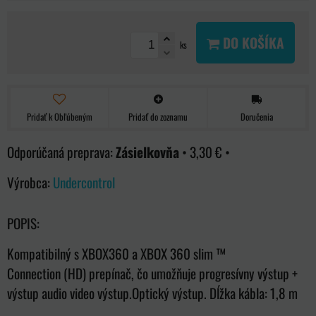
DO KOŠÍKA
ks
Pridať k Obľúbeným
Pridať do zoznamu
Doručenia
Zásielkovňa
•
3,30 €
•
Výrobca:
Undercontrol
POPIS:
Kompatibilný s XBOX360 a XBOX 360 slim ™
Connection (HD) prepínač, čo umožňuje progresívny výstup +
výstup audio video výstup.Optický výstup. Dĺžka kábla: 1,8 m