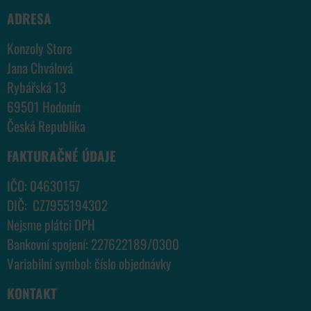
ADRESA
Konzoly Store
Jana Chválová
Rybářská 13
69501 Hodonín
Česká Republika
FAKTURAČNÉ ÚDAJE
IČO: 04630157
DIČ: CZ7955194302
Nejsme plátci DPH
Bankovní spojení: 227622189/0300
Variabilní symbol: číslo objednávky
KONTAKT