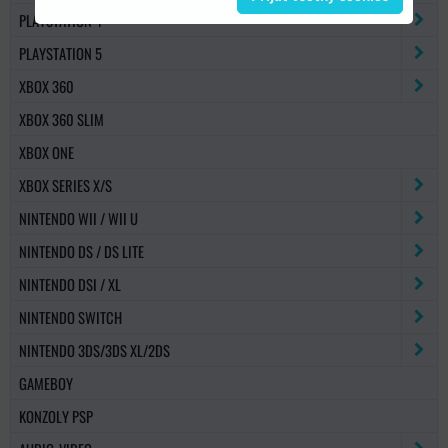
PLAYSTATION 4
PLAYSTATION 5
XBOX 360
XBOX 360 SLIM
XBOX ONE
XBOX SERIES X/S
NINTENDO WII / WII U
NINTENDO DS / DS LITE
NINTENDO DSI / XL
NINTENDO SWITCH
NINTENDO 3DS/3DS XL/2DS
GAMEBOY
KONZOLY PSP