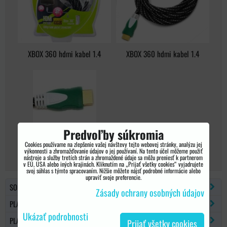
XBOX 360 hdmi kabel 1.4
XBOX 360 hdmi kabel 1.4
Predvoľby súkromia
XBOX 360 hdmi kabel 1.4
Cookies používame na zlepšenie vašej návštevy tejto webovej stránky, analýzu jej
výkonnosti a zhromažďovanie údajov o jej používaní. Na tento účel môžeme použiť
nástroje a služby tretích strán a zhromaždené údaje sa môžu preniesť k partnerom
v EÚ, USA alebo iných krajinách. Kliknutím na „Prijať všetky cookies“ vyjadrujete
svoj súhlas s týmto spracovaním. Nižšie môžete nájsť podrobné informácie alebo
upraviť svoje preferencie.
SONY PSP
Zásady ochrany osobných údajov
PLAYSTATION 2
Ukázať podrobnosti
PLAYSTATION 3
Prijať všetky cookies