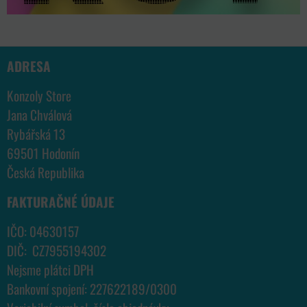
ADRESA
Konzoly Store
Jana Chválová
Rybářská 13
69501 Hodonín
Česká Republika
FAKTURAČNÉ ÚDAJE
IČO: 04630157
DIČ: CZ7955194302
Nejsme plátci DPH
Bankovní spojení: 227622189/0300