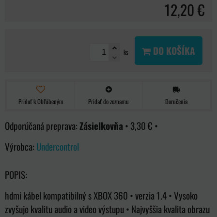
12,20 €
DO KOŠÍKA
ks
Pridať k Obľúbeným
Pridať do zoznamu
Doručenia
Zásielkovňa
•
3,30 €
•
Výrobca:
Undercontrol
POPIS:
hdmi kábel kompatibilný s XBOX 360 • verzia 1.4 • Vysoko
zvyšuje kvalitu audio a video výstupu • Najvyššia kvalita obrazu