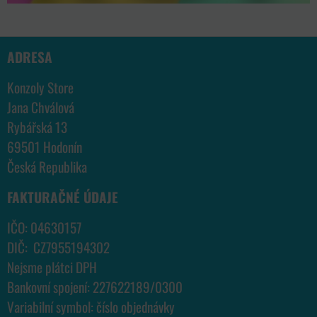
ADRESA
Konzoly Store
Jana Chválová
Rybářská 13
69501 Hodonín
Česká Republika
FAKTURAČNÉ ÚDAJE
IČO: 04630157
DIČ: CZ7955194302
Nejsme plátci DPH
Bankovní spojení: 227622189/0300
Variabilní symbol: číslo objednávky