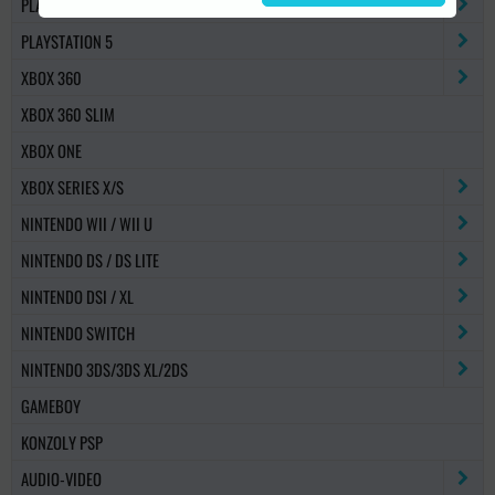
PLAYSTATION 4
PLAYSTATION 5
XBOX 360
XBOX 360 SLIM
XBOX ONE
XBOX SERIES X/S
NINTENDO WII / WII U
NINTENDO DS / DS LITE
NINTENDO DSI / XL
NINTENDO SWITCH
NINTENDO 3DS/3DS XL/2DS
GAMEBOY
KONZOLY PSP
AUDIO-VIDEO