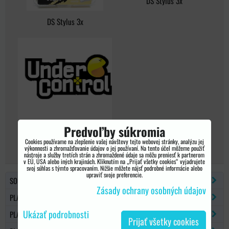
DS Stylus 3x
DS Stylus 3x
Predvoľby súkromia
DS Stylus 3x
Cookies používame na zlepšenie vašej návštevy tejto webovej stránky, analýzu jej
výkonnosti a zhromažďovanie údajov o jej používaní. Na tento účel môžeme použiť
nástroje a služby tretích strán a zhromaždené údaje sa môžu preniesť k partnerom
v EÚ, USA alebo iných krajinách. Kliknutím na „Prijať všetky cookies“ vyjadrujete
svoj súhlas s týmto spracovaním. Nižšie môžete nájsť podrobné informácie alebo
upraviť svoje preferencie.
SONY PSP
Zásady ochrany osobných údajov
PLAYSTATION 2
Ukázať podrobnosti
PLAYSTATION 3
Prijať všetky cookies