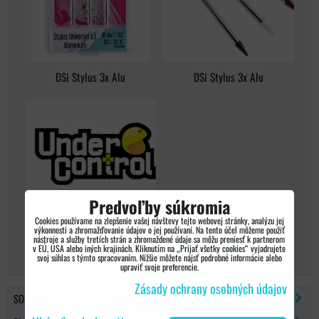
DSi Stylus 3x Alu
DSi Stylus 3x Alu
Predvoľby súkromia
Cookies používame na zlepšenie vašej návštevy tejto webovej stránky, analýzu jej
výkonnosti a zhromažďovanie údajov o jej používaní. Na tento účel môžeme použiť
DSi Stylus 3x Alu
nástroje a služby tretích strán a zhromaždené údaje sa môžu preniesť k partnerom
v EÚ, USA alebo iných krajinách. Kliknutím na „Prijať všetky cookies“ vyjadrujete
svoj súhlas s týmto spracovaním. Nižšie môžete nájsť podrobné informácie alebo
upraviť svoje preferencie.
Zásady ochrany osobných údajov
SONY PSP