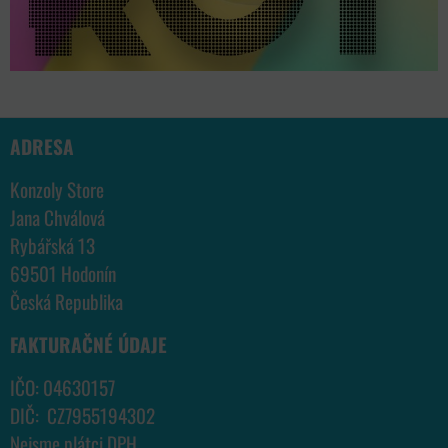
ADRESA
Konzoly Store
Jana Chválová
Rybářská 13
69501 Hodonín
Česká Republika
FAKTURAČNÉ ÚDAJE
IČO: 04630157
DIČ: CZ7955194302
Nejsme plátci DPH