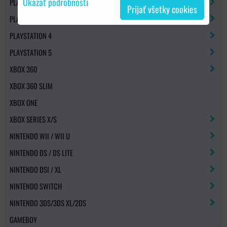
Ukázať podrobnosti
PLAYSTATION 2
Prijať všetky cookies
PLAYSTATION 3
PLAYSTATION 4
PLAYSTATION 5
XBOX 360
XBOX 360 SLIM
XBOX ONE
XBOX SERIES X/S
NINTENDO WII / WII U
NINTENDO DS / DS LITE
NINTENDO DSI / XL
NINTENDO SWITCH
NINTENDO 3DS/3DS XL/2DS
GAMEBOY