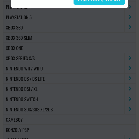
PLAYSTATION 4
PLAYSTATION 5
XBOX 360
XBOX 360 SLIM
XBOX ONE
XBOX SERIES X/S
NINTENDO WII / WII U
NINTENDO DS / DS LITE
NINTENDO DSI / XL
NINTENDO SWITCH
NINTENDO 3DS/3DS XL/2DS
GAMEBOY
KONZOLY PSP