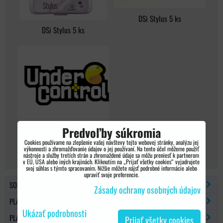
DSi Stylus 5 ks
DSi Stylus 5 ks
Predvoľby súkromia
DSi Stylus 5 ks
Cookies používame na zlepšenie vašej návštevy tejto webovej stránky, analýzu jej
výkonnosti a zhromažďovanie údajov o jej používaní. Na tento účel môžeme použiť
nástroje a služby tretích strán a zhromaždené údaje sa môžu preniesť k partnerom
v EÚ, USA alebo iných krajinách. Kliknutím na „Prijať všetky cookies“ vyjadrujete
svoj súhlas s týmto spracovaním. Nižšie môžete nájsť podrobné informácie alebo
upraviť svoje preferencie.
SONY PSP
Zásady ochrany osobných údajov
PLAYSTATION 2
Ukázať podrobnosti
PLAYSTATION 3
Prijať všetky cookies