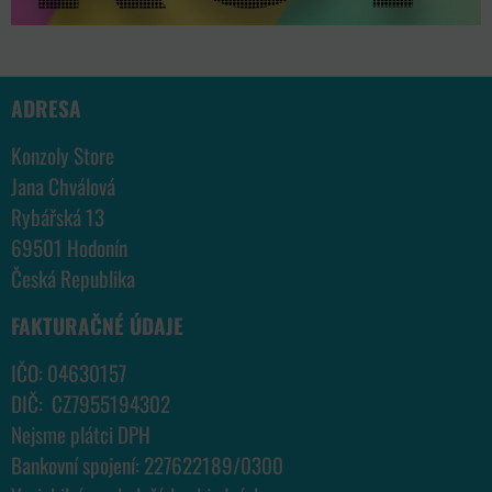
ADRESA
Konzoly Store
Jana Chválová
Rybářská 13
69501 Hodonín
Česká Republika
FAKTURAČNÉ ÚDAJE
IČO: 04630157
DIČ: CZ7955194302
Nejsme plátci DPH
Bankovní spojení: 227622189/0300