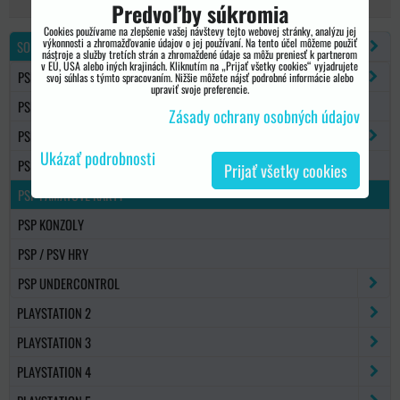
Predvoľby súkromia
Cookies používame na zlepšenie vašej návštevy tejto webovej stránky, analýzu jej
výkonnosti a zhromažďovanie údajov o jej používaní. Na tento účel môžeme použiť
SONY PSP
nástroje a služby tretích strán a zhromaždené údaje sa môžu preniesť k partnerom
v EÚ, USA alebo iných krajinách. Kliknutím na „Prijať všetky cookies“ vyjadrujete
PSP 1000/2000/3000
svoj súhlas s týmto spracovaním. Nižšie môžete nájsť podrobné informácie alebo
upraviť svoje preferencie.
PSP GO
Zásady ochrany osobných údajov
PSP NÁHRADNÉ DIELY
Ukázať podrobnosti
PS VITA
Prijať všetky cookies
PSP PAMÄŤOVÉ KARTY
PSP KONZOLY
PSP / PSV HRY
PSP UNDERCONTROL
PLAYSTATION 2
PLAYSTATION 3
PLAYSTATION 4