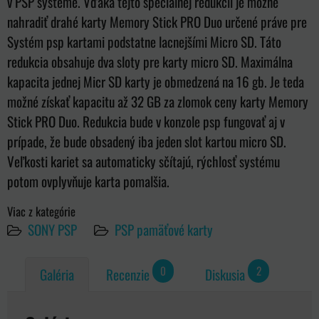
v PSP systéme. Vďaka tejto špeciálnej redukcii je možné
nahradiť drahé karty Memory Stick PRO Duo určené práve pre
Systém psp kartami podstatne lacnejšími Micro SD. Táto
redukcia obsahuje dva sloty pre karty micro SD. Maximálna
kapacita jednej Micr SD karty je obmedzená na 16 gb. Je teda
možné získať kapacitu až 32 GB za zlomok ceny karty Memory
Stick PRO Duo. Redukcia bude v konzole psp fungovať aj v
prípade, že bude obsadený iba jeden slot kartou micro SD.
Veľkosti kariet sa automaticky sčítajú, rýchlosť systému
potom ovplyvňuje karta pomalšia.
Viac z kategórie
SONY PSP
PSP pamäťové karty
0
2
Galéria
Recenzie
Diskusia