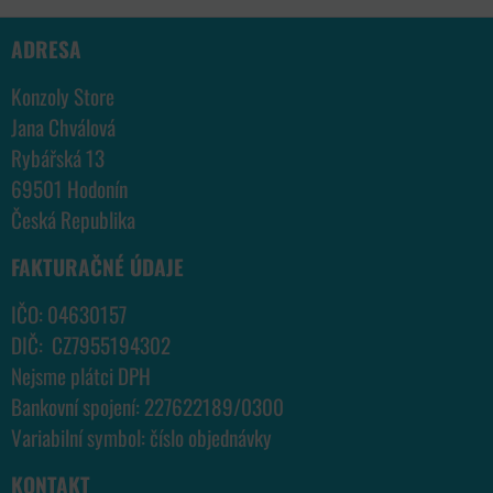
ADRESA
Konzoly Store
Jana Chválová
Rybářská 13
69501 Hodonín
Česká Republika
FAKTURAČNÉ ÚDAJE
IČO: 04630157
DIČ: CZ7955194302
Nejsme plátci DPH
Bankovní spojení: 227622189/0300
Variabilní symbol: číslo objednávky
KONTAKT