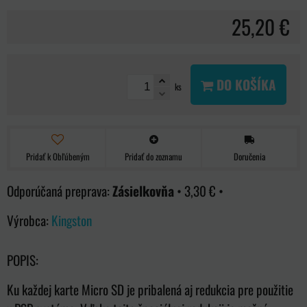
25,20 €
DO KOŠÍKA
ks
Pridať k Obľúbeným
Pridať do zoznamu
Doručenia
Zásielkovňa
•
3,30 €
•
Výrobca:
Kingston
POPIS:
Ku každej karte Micro SD je pribalená aj redukcia pre použitie