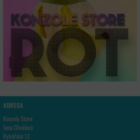
ADRESA
Konzoly Store
Jana Chválová
Rybářská 13