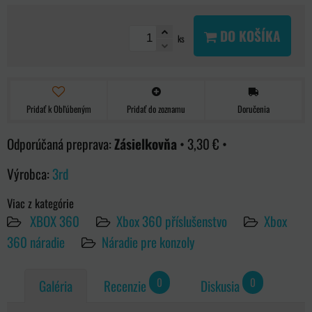
DO KOŠÍKA
ks
Pridať k Obľúbeným
Pridať do zoznamu
Doručenia
Zásielkovňa
•
3,30 €
•
Výrobca:
3rd
Viac z kategórie
XBOX 360
Xbox 360 příslušenstvo
Xbox
360 náradie
Náradie pre konzoly
0
0
Galéria
Recenzie
Diskusia