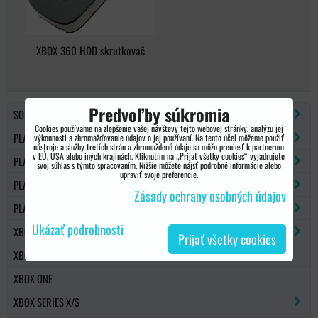
XBOX 360 HDD skrutkovač
Predvoľby súkromia
SONY PSP
Cookies používame na zlepšenie vašej návštevy tejto webovej stránky, analýzu jej
PLAYSTATION 2
výkonnosti a zhromažďovanie údajov o jej používaní. Na tento účel môžeme použiť
nástroje a služby tretích strán a zhromaždené údaje sa môžu preniesť k partnerom
v EÚ, USA alebo iných krajinách. Kliknutím na „Prijať všetky cookies“ vyjadrujete
PLAYSTATION 3
svoj súhlas s týmto spracovaním. Nižšie môžete nájsť podrobné informácie alebo
upraviť svoje preferencie.
PLAYSTATION 4
Zásady ochrany osobných údajov
PLAYSTATION 5
Ukázať podrobnosti
XBOX 360
Prijať všetky cookies
XBOX 360 SLIM
XBOX ONE
XBOX SERIES X/S