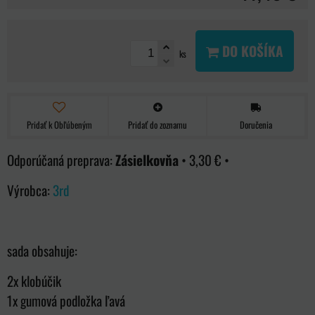
DO KOŠÍKA
ks
Pridať k Obľúbeným
Pridať do zoznamu
Doručenia
Zásielkovňa
•
3,30 €
•
Výrobca:
3rd
sada obsahuje:
2x klobúčik
1x gumová podložka ľavá