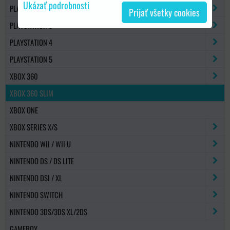
Ukázať podrobnosti
PLAYSTATION 2
Prijať všetky cookies
PLAYSTATION 3
PLAYSTATION 4
PLAYSTATION 5
XBOX 360
XBOX 360 SLIM
XBOX ONE
XBOX SERIES X/S
NINTENDO WII / WII U
NINTENDO DS / DS LITE
NINTENDO DSI / XL
NINTENDO SWITCH
NINTENDO 3DS/3DS XL/2DS
GAMEBOY