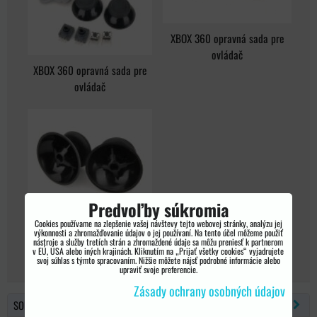
XBOX 360 opravná sada pre
ovládač
XBOX 360 opravná sada pre
ovládač
Predvoľby súkromia
Cookies používame na zlepšenie vašej návštevy tejto webovej stránky, analýzu jej
XBOX 360 opravná sada pre
výkonnosti a zhromažďovanie údajov o jej používaní. Na tento účel môžeme použiť
ovládač
nástroje a služby tretích strán a zhromaždené údaje sa môžu preniesť k partnerom
v EÚ, USA alebo iných krajinách. Kliknutím na „Prijať všetky cookies“ vyjadrujete
svoj súhlas s týmto spracovaním. Nižšie môžete nájsť podrobné informácie alebo
upraviť svoje preferencie.
Zásady ochrany osobných údajov
SONY PSP