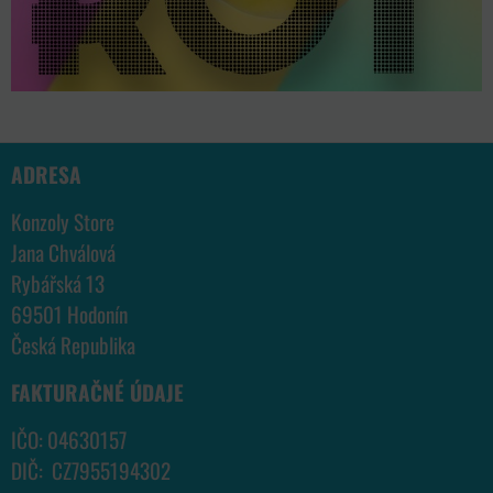
ADRESA
Konzoly Store
Jana Chválová
Rybářská 13
69501 Hodonín
Česká Republika
FAKTURAČNÉ ÚDAJE
IČO: 04630157
DIČ: CZ7955194302