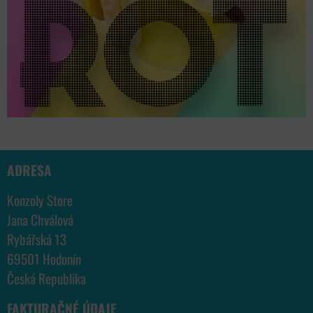
ADRESA
Konzoly Store
Jana Chválová
Rybářská 13
69501 Hodonín
Česká Republika
FAKTURAČNÉ ÚDAJE