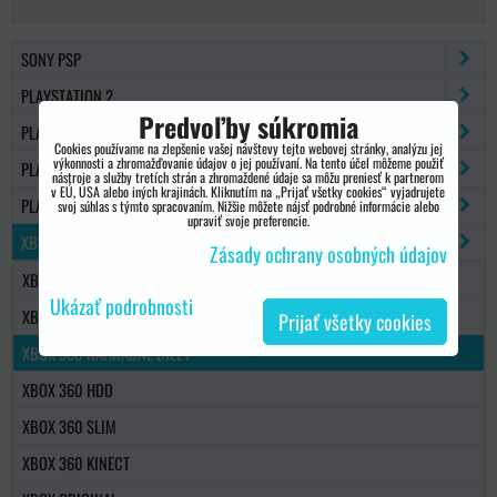
SONY PSP
PLAYSTATION 2
Predvoľby súkromia
PLAYSTATION 3
Cookies používame na zlepšenie vašej návštevy tejto webovej stránky, analýzu jej
výkonnosti a zhromažďovanie údajov o jej používaní. Na tento účel môžeme použiť
PLAYSTATION 4
nástroje a služby tretích strán a zhromaždené údaje sa môžu preniesť k partnerom
v EÚ, USA alebo iných krajinách. Kliknutím na „Prijať všetky cookies“ vyjadrujete
PLAYSTATION 5
svoj súhlas s týmto spracovaním. Nižšie môžete nájsť podrobné informácie alebo
upraviť svoje preferencie.
XBOX 360
Zásady ochrany osobných údajov
XBOX 360 OVLÁDAČE
Ukázať podrobnosti
XBOX 360 PŘÍSLUŠENSTVO
Prijať všetky cookies
XBOX 360 NÁHRADNÉ DIELY
XBOX 360 HDD
XBOX 360 SLIM
XBOX 360 KINECT