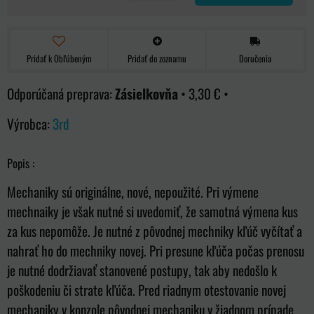
Pridať k Obľúbeným
Pridať do zoznamu
Doručenia
Zásielkovňa
•
3,30 €
•
Výrobca:
3rd
Popis :
Mechaniky sú originálne, nové, nepoužité. Pri výmene
mechnaiky je však nutné si uvedomiť, že samotná výmena kus
za kus nepomôže. Je nutné z pôvodnej mechniky kľúč vyčítať a
nahrať ho do mechniky novej. Pri presune kľúča počas prenosu
je nutné dodržiavať stanovené postupy, tak aby nedošlo k
poškodeniu či strate kľúča. Pred riadnym otestovanie novej
mechaniky v konzole pôvodnej mechaniku v žiadnom prípade