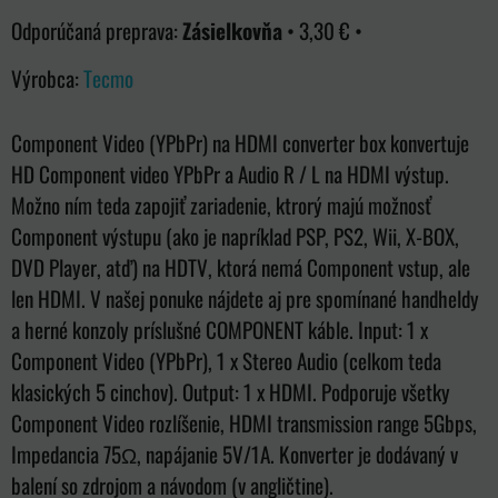
Zásielkovňa
•
3,30 €
•
Výrobca:
Tecmo
Component Video (YPbPr) na HDMI converter box konvertuje
HD Component video YPbPr a Audio R / L na HDMI výstup.
Možno ním teda zapojiť zariadenie, ktrorý majú možnosť
Component výstupu (ako je napríklad PSP, PS2, Wii, X-BOX,
DVD Player, atď) na HDTV, ktorá nemá Component vstup, ale
len HDMI. V našej ponuke nájdete aj pre spomínané handheldy
a herné konzoly príslušné COMPONENT káble. Input: 1 x
Component Video (YPbPr), 1 x Stereo Audio (celkom teda
klasických 5 cinchov). Output: 1 x HDMI. Podporuje všetky
Component Video rozlíšenie, HDMI transmission range 5Gbps,
Impedancia 75Ω, napájanie 5V/1A. Konverter je dodávaný v
balení so zdrojom a návodom (v angličtine).