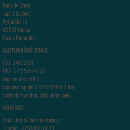
Konzoly Store
Jana Chválová
Rybářská 13
69501 Hodonín
Česká Republika
FAKTURAČNÉ ÚDAJE
IČO: 04630157
DIČ: CZ7955194302
Nejsme plátci DPH
Bankovní spojení: 227622189/0300
Variabilní symbol: číslo objednávky
KONTAKT
Email:
info@konzoly-store.
sk
Telefon:
+420739616508