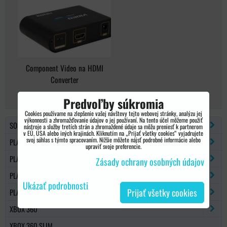
Component Video na HDMI
Converter
Predvoľby súkromia
Cookies používame na zlepšenie vašej návštevy tejto webovej stránky, analýzu jej
výkonnosti a zhromažďovanie údajov o jej používaní. Na tento účel môžeme použiť
SONY PSP
nástroje a služby tretích strán a zhromaždené údaje sa môžu preniesť k partnerom
v EÚ, USA alebo iných krajinách. Kliknutím na „Prijať všetky cookies“ vyjadrujete
svoj súhlas s týmto spracovaním. Nižšie môžete nájsť podrobné informácie alebo
PLAYSTATION 2
upraviť svoje preferencie.
PLAYSTATION 3
Zásady ochrany osobných údajov
PLAYSTATION 4
Ukázať podrobnosti
Prijať všetky cookies
PLAYSTATION 5
XBOX 360
XBOX 360 SLIM