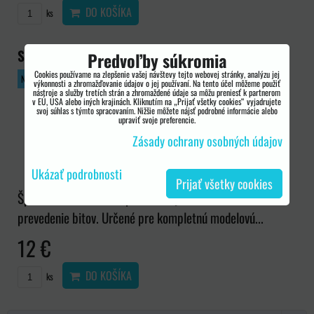
DO KOŠÍKA
ks
Sada náradia pre Nintendo konzoly
Predvoľby súkromia
Cookies používame na zlepšenie vašej návštevy tejto webovej stránky, analýzu jej
NINTENDO WII
NINTENDO DS
GAMEBOY
BESTSELLER
výkonnosti a zhromažďovanie údajov o jej používaní. Na tento účel môžeme použiť
nástroje a služby tretích strán a zhromaždené údaje sa môžu preniesť k partnerom
v EÚ, USA alebo iných krajinách. Kliknutím na „Prijať všetky cookies“ vyjadrujete
svoj súhlas s týmto spracovaním. Nižšie môžete nájsť podrobné informácie alebo
upraviť svoje preferencie.
Zásady ochrany osobných údajov
Ukázať podrobnosti
Prijať všetky cookies
Špičková sada náradia pre konzoly Nintendo. Profi
prevedenie bitov. Určené pre kompletnú modelovú...
12 €
DO KOŠÍKA
ks