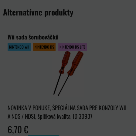
Alternatívne produkty
Wii sada šorubováčků
NINTENDO WII
NINTENDO DS
NINTENDO DS LITE
NOVINKA V PONUKE, ŠPECIÁLNA SADA PRE KONZOLY WII
A NDS / NDSI, špičková kvalita, ID 30937
6,70 €