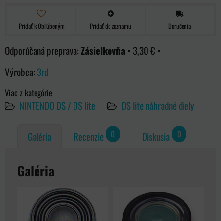
Pridať k Obľúbeným
Pridať do zoznamu
Doručenia
Zásielkovňa
•
3,30 €
•
Výrobca:
3rd
Viac z kategórie
NINTENDO DS / DS lite
DS lite náhradné diely
0
0
Galéria
Recenzie
Diskusia
Galéria