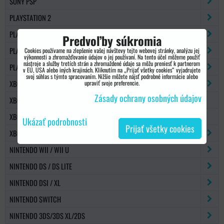
SONY PSP
PLAYSTATION 2
PLAYSTATION 3
Predvoľby súkromia
PLAYSTATION 4
Cookies používame na zlepšenie vašej návštevy tejto webovej stránky, analýzu jej
výkonnosti a zhromažďovanie údajov o jej používaní. Na tento účel môžeme použiť
nástroje a služby tretích strán a zhromaždené údaje sa môžu preniesť k partnerom
PLAYSTATION 5
v EÚ, USA alebo iných krajinách. Kliknutím na „Prijať všetky cookies“ vyjadrujete
svoj súhlas s týmto spracovaním. Nižšie môžete nájsť podrobné informácie alebo
XBOX 360
upraviť svoje preferencie.
Zásady ochrany osobných údajov
XBOX 360 SLIM
XBOX ONE
Ukázať podrobnosti
Prijať všetky cookies
XBOX SERIES X/S
NINTENDO WII / WII U
NINTENDO DS / DS LITE
NINTENDO DSI / XL
NINTENDO SWITCH
NINTENDO 3DS/3DS XL/2DS