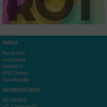
ADRESA
Konzoly Store
Jana Chválová
Rybářská 13
69501 Hodonín
Česká Republika
FAKTURAČNÉ ÚDAJE
IČO: 04630157
DIČ: CZ7955194302