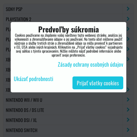
SONY PSP
PLAYSTATION 2
Predvoľby súkromia
PLAYSTATION 3
Cookies používame na zlepšenie vašej návštevy tejto webovej stránky, analýzu jej
PLAYSTATION 4
výkonnosti a zhromažďovanie údajov o jej používaní. Na tento účel môžeme použiť
nástroje a služby tretích strán a zhromaždené údaje sa môžu preniesť k partnerom
v EÚ, USA alebo iných krajinách. Kliknutím na „Prijať všetky cookies“ vyjadrujete
PLAYSTATION 5
svoj súhlas s týmto spracovaním. Nižšie môžete nájsť podrobné informácie alebo
upraviť svoje preferencie.
XBOX 360
Zásady ochrany osobných údajov
XBOX 360 SLIM
Ukázať podrobnosti
XBOX ONE
Prijať všetky cookies
XBOX SERIES X/S
NINTENDO WII / WII U
NINTENDO DS / DS LITE
NINTENDO DSI / XL
NINTENDO SWITCH