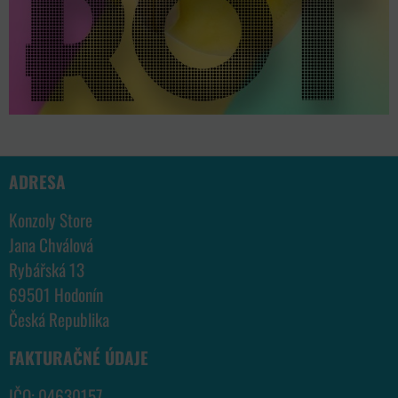
ADRESA
Konzoly Store
Jana Chválová
Rybářská 13
69501 Hodonín
Česká Republika
FAKTURAČNÉ ÚDAJE
IČO: 04630157