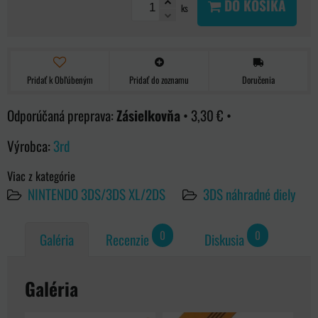
DO KOŠÍKA
ks
Pridať k Obľúbeným
Pridať do zoznamu
Doručenia
Zásielkovňa
•
3,30 €
•
Výrobca:
3rd
Viac z kategórie
NINTENDO 3DS/3DS XL/2DS
3DS náhradné diely
0
0
Galéria
Recenzie
Diskusia
Galéria