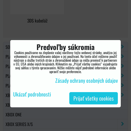
3DS kabeláž
Predvoľby súkromia
SONY PSP
Cookies používame na zlepšenie vašej návštevy tejto webovej stránky, analýzu jej
PLAYSTATION 2
výkonnosti a zhromažďovanie údajov o jej používaní. Na tento účel môžeme použiť
nástroje a služby tretích strán a zhromaždené údaje sa môžu preniesť k partnerom
v EÚ, USA alebo iných krajinách. Kliknutím na „Prijať všetky cookies“ vyjadrujete
PLAYSTATION 3
svoj súhlas s týmto spracovaním. Nižšie môžete nájsť podrobné informácie alebo
upraviť svoje preferencie.
PLAYSTATION 4
Zásady ochrany osobných údajov
PLAYSTATION 5
Ukázať podrobnosti
XBOX 360
Prijať všetky cookies
XBOX 360 SLIM
XBOX ONE
XBOX SERIES X/S