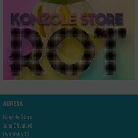
ADRESA
Konzoly Store
Jana Chválová
Rybářská 13