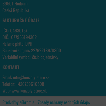
69501 Hodonín
Česká Republika
FAKTURAČNÉ ÚDAJE
IČO: 04630157
DIČ: CZ7955194302
Nejsme plátci DPH
Bankovní spojení: 227622189/0300
Variabilní symbol: číslo objednávky
KONTAKT
Email:
info@konzoly-store.
sk
Telefon:
+420739616508
Web:
www.konzoly-store.
sk
Predvoľby súkromia
Zásady ochrany osobných údajov