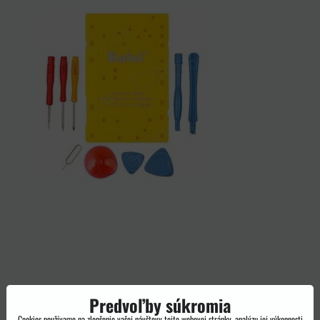
Predvoľby súkromia
Cookies používame na zlepšenie vašej návštevy tejto webovej stránky, analýzu jej výkonnosti