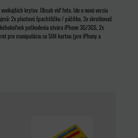
vonkajších krytov. Obsah viď foto. Ide o novú verziu
jmä: 2x plastovú špachtličku / páčítko, 3x skrutkovač
ez akéhokoľvek poškodenia otvára iPhone 3G/3GS, 2x
 hrot pre manipuláciu so SIM kartou (pre iPhony a