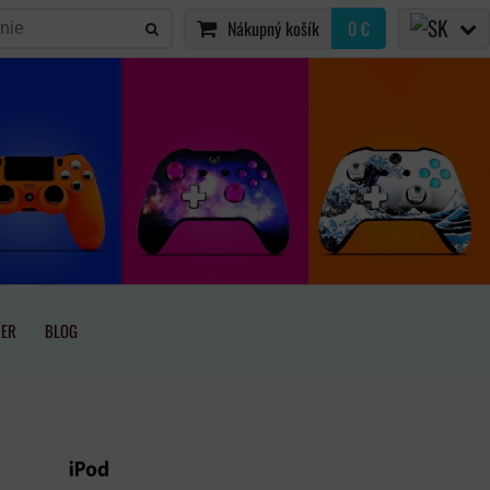
Nákupný košík
0 €
IER
BLOG