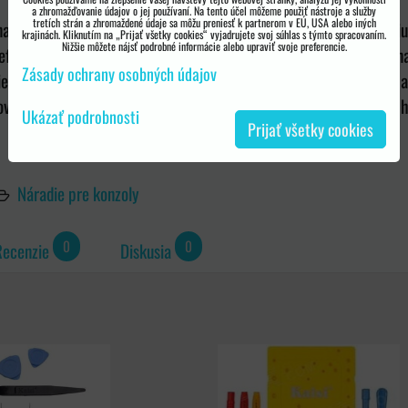
a zhromažďovanie údajov o jej používaní. Na tento účel môžeme použiť nástroje a služby
tretích strán a zhromaždené údaje sa môžu preniesť k partnerom v EÚ, USA alebo iných
na otvorenie iPodu - iPadu - iPhone, pokiaľ možno bez poškriabaniu 
krajinách. Kliknutím na „Prijať všetky cookies“ vyjadrujete svoj súhlas s týmto spracovaním.
Nižšie môžete nájsť podrobné informácie alebo upraviť svoje preferencie.
eflektuje aj potrebu servisu iPhone 3G/3GS/4 a iPadu. Obsahuje na
Zásady ochrany osobných údajov
viezdička iPhone4, 1.2 hviezdička iPad), 1x prísavku, ktorou sa b
ové "trsátko", 1x servisný podložku pre rozmiestnenie skrutiek, 1x
Ukázať podrobnosti
Prijať všetky cookies
Náradie pre konzoly
0
0
Recenzie
Diskusia