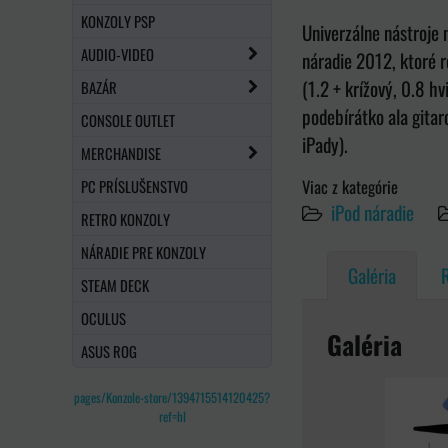
KONZOLY PSP
Univerzálne nástroje 
AUDIO-VIDEO
náradie 2012, ktoré r
(1.2 + krížový, 0.8 h
BAZÁR
podebírátko ala gitar
CONSOLE OUTLET
iPady).
MERCHANDISE
Viac z kategórie
PC PRÍSLUŠENSTVO
iPod náradie
RETRO KONZOLY
NÁRADIE PRE KONZOLY
Galéria
STEAM DECK
OCULUS
Galéria
ASUS ROG
pages/Konzole-store/1394715514120425?
ref=hl