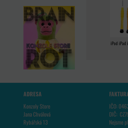
iPod iPad 
ADRESA
FAKTUR
Konzoly Store
IČO: 046
Jana Chválová
DIČ: CZ
Rybářská 13
Nejsme p