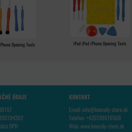
iPod iPad iPhone Opening Tools
iPhone Opening Tools
AČNÉ ÚDAJE
KONTAKT
30157
Email:
info@konzoly-store.
sk
7955194302
Telefon:
+420739616508
látci DPH
Web:
www.konzoly-store.
sk