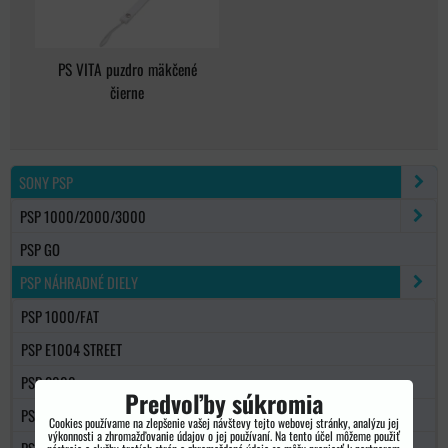
PS VITA puzdro mäkčené
čierne
SONY PSP
PSP 1000/2000/3000
PSP GO
PSP NÁHRADNÉ DIELY
PSP 1000/FAT
PSP E1004 STREET
PSP 2000
Predvoľby súkromia
PSP 3000
Cookies používame na zlepšenie vašej návštevy tejto webovej stránky, analýzu jej
výkonnosti a zhromažďovanie údajov o jej používaní. Na tento účel môžeme použiť