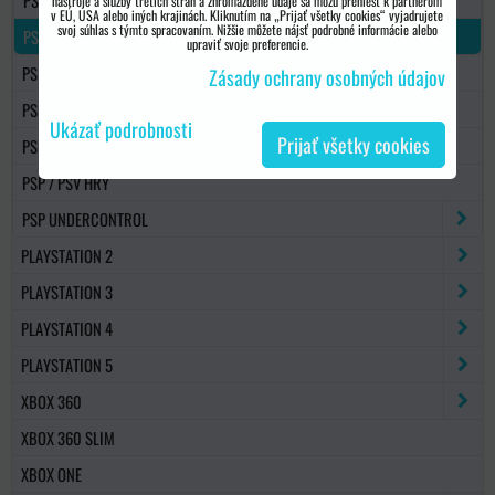
PSP GO
nástroje a služby tretích strán a zhromaždené údaje sa môžu preniesť k partnerom
v EÚ, USA alebo iných krajinách. Kliknutím na „Prijať všetky cookies“ vyjadrujete
svoj súhlas s týmto spracovaním. Nižšie môžete nájsť podrobné informácie alebo
PS VITA
upraviť svoje preferencie.
PS VITA
Zásady ochrany osobných údajov
PSP PAMÄŤOVÉ KARTY
Ukázať podrobnosti
Prijať všetky cookies
PSP KONZOLY
PSP / PSV HRY
PSP UNDERCONTROL
PLAYSTATION 2
PLAYSTATION 3
PLAYSTATION 4
PLAYSTATION 5
XBOX 360
XBOX 360 SLIM
XBOX ONE