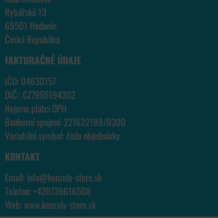
Rybářská 13
69501 Hodonín
Česká Republika
FAKTURAČNÉ ÚDAJE
IČO: 04630157
DIČ: CZ7955194302
Nejsme plátci DPH
Bankovní spojení: 227622189/0300
Variabilní symbol: číslo objednávky
KONTAKT
Email:
info@konzoly-store.
sk
Telefon:
+420739616508
Web:
www.konzoly-store.
sk