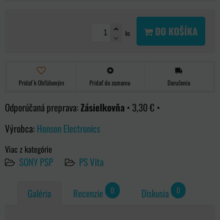
DO KOŠÍKA
ks
Pridať k Obľúbeným
Pridať do zoznamu
Doručenia
Zásielkovňa
•
3,30 €
•
Výrobca:
Honson Electronics
Viac z kategórie
SONY PSP
PS Vita
0
0
Galéria
Recenzie
Diskusia