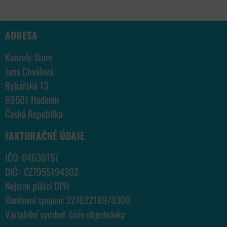
ADRESA
Konzoly Store
Jana Chválová
Rybářská 13
69501 Hodonín
Česká Republika
FAKTURAČNÉ ÚDAJE
IČO: 04630157
DIČ: CZ7955194302
Nejsme plátci DPH
Bankovní spojení: 227622189/0300
Variabilní symbol: číslo objednávky