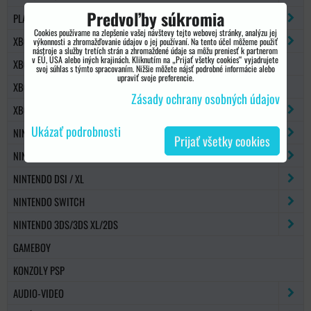
Predvoľby súkromia
PLAYSTATION 5
Cookies používame na zlepšenie vašej návštevy tejto webovej stránky, analýzu jej
XBOX 360
výkonnosti a zhromažďovanie údajov o jej používaní. Na tento účel môžeme použiť
nástroje a služby tretích strán a zhromaždené údaje sa môžu preniesť k partnerom
v EÚ, USA alebo iných krajinách. Kliknutím na „Prijať všetky cookies“ vyjadrujete
XBOX 360 SLIM
svoj súhlas s týmto spracovaním. Nižšie môžete nájsť podrobné informácie alebo
upraviť svoje preferencie.
XBOX ONE
Zásady ochrany osobných údajov
XBOX SERIES X/S
Ukázať podrobnosti
NINTENDO WII / WII U
Prijať všetky cookies
NINTENDO DS / DS LITE
NINTENDO DSI / XL
NINTENDO SWITCH
NINTENDO 3DS/3DS XL/2DS
GAMEBOY
KONZOLY PSP
AUDIO-VIDEO