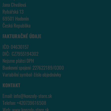
Jana Chválová
Rybářská 13
69501 Hodonín
Česká Republika
FAKTURAČNÉ ÚDAJE
IČO: 04630157
DIČ: CZ7955194302
Nejsme plátci DPH
Bankovní spojení: 227622189/0300
Variabilní symbol: číslo objednávky
KONTAKT
Email:
info@konzoly-store.
sk
Telefon:
+420739616508
Web:
www.konzoly-store.
sk