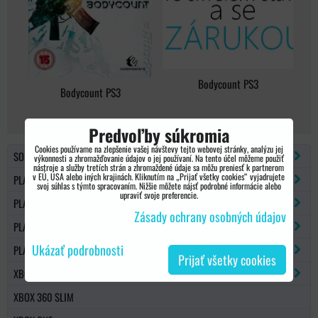
Bodycount PS3
Bodycount PS3
Predvoľby súkromia
Cookies používame na zlepšenie vašej návštevy tejto webovej stránky, analýzu jej
SONY PSP
výkonnosti a zhromažďovanie údajov o jej používaní. Na tento účel môžeme použiť
nástroje a služby tretích strán a zhromaždené údaje sa môžu preniesť k partnerom
v EÚ, USA alebo iných krajinách. Kliknutím na „Prijať všetky cookies“ vyjadrujete
PLAYSTATION 2
svoj súhlas s týmto spracovaním. Nižšie môžete nájsť podrobné informácie alebo
upraviť svoje preferencie.
PLAYSTATION 3
Zásady ochrany osobných údajov
PLAYSTATION 4
Ukázať podrobnosti
PLAYSTATION 5
Prijať všetky cookies
XBOX 360
XBOX 360 SLIM