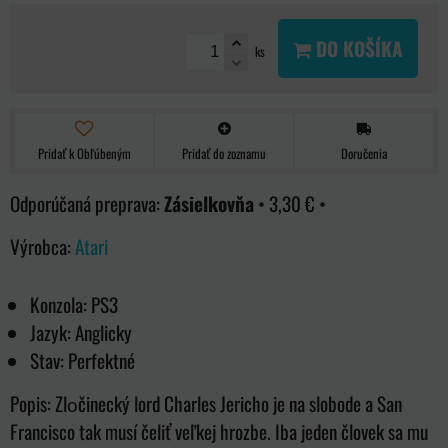
DO KOŠÍKA
ks
Pridať k Obľúbeným
Pridať do zoznamu
Doručenia
Zásielkovňa
•
3,30 €
•
Výrobca:
Atari
Konzola: PS3
Jazyk: Anglicky
Stav: Perfektné
Popis: Zlоčinecký lord Charles Jericho je na slobode a San
Francisco tak musí čeliť veľkej hrozbe. Iba jeden človek sa mu