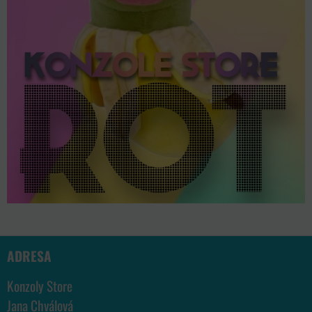
ADRESA
Konzoly Store
Jana Chválová