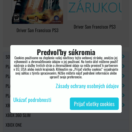
Driver San Francisco PS3
Driver San Francisco PS3
Predvoľby súkromia
SONY PSP
Cookies používame na zlepšenie vašej návštevy tejto webovej stránky, analýzu jej
výkonnosti a zhromažďovanie údajov o jej používaní. Na tento účel môžeme použiť
nástroje a služby tretích strán a zhromaždené údaje sa môžu preniesť k partnerom
PLAYSTATION 2
v EÚ, USA alebo iných krajinách. Kliknutím na „Prijať všetky cookies“ vyjadrujete
svoj súhlas s týmto spracovaním. Nižšie môžete nájsť podrobné informácie alebo
PLAYSTATION 3
upraviť svoje preferencie.
Zásady ochrany osobných údajov
PLAYSTATION 4
PLAYSTATION 5
Ukázať podrobnosti
Prijať všetky cookies
XBOX 360
XBOX 360 SLIM
XBOX ONE