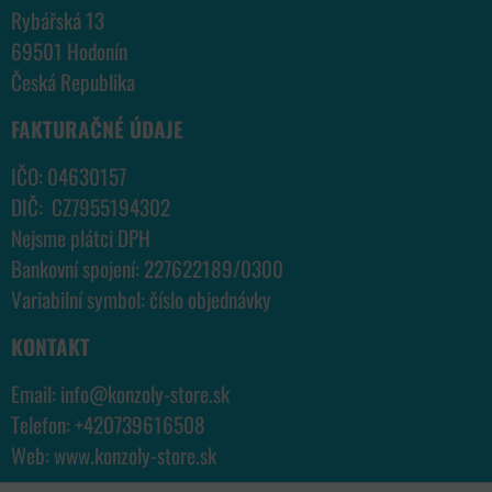
Rybářská 13
69501 Hodonín
Česká Republika
FAKTURAČNÉ ÚDAJE
IČO: 04630157
DIČ: CZ7955194302
Nejsme plátci DPH
Bankovní spojení: 227622189/0300
Variabilní symbol: číslo objednávky
KONTAKT
Email:
info@konzoly-store.
sk
Telefon:
+420739616508
Web:
www.konzoly-store.
sk