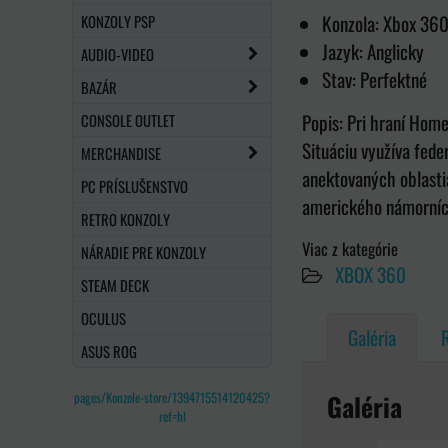
Konzola: Xbox 36
KONZOLY PSP
Jazyk: Anglicky
AUDIO-VIDEO
Stav: Perfektné
BAZÁR
Popis: Pri hraní Home
CONSOLE OUTLET
Situáciu využíva fede
MERCHANDISE
anektovaných oblastia
PC PRÍSLUŠENSTVO
amerického námorníct
RETRO KONZOLY
Viac z kategórie
NÁRADIE PRE KONZOLY
XBOX 360
STEAM DECK
OCULUS
Galéria
ASUS ROG
Galéria
pages/Konzole-store/1394715514120425?
ref=hl