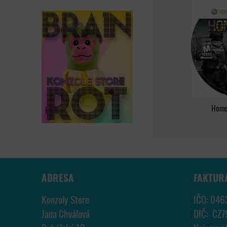
Home
ADRESA
FAKTUR
Konzoly Store
IČO: 046
Jana Chválová
DIČ: CZ