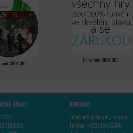
Homefront XBOX 360
front XBOX 360
AČNÉ ÚDAJE
KONTAKT
30157
Email:
info@konzoly-store.
sk
7955194302
Telefon:
+420739616508