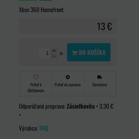
Xbox 360 Homefront
13 €
DO KOŠÍKA
ks
Pridať k
Pridať do zoznamu
Doručenia
Obľúbeným
Zásielkovňa
•
3,30 €
•
Výrobca:
THQ