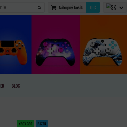
Nákupný košík
0 €
IER
BLOG
XBOX 360
BAZAR