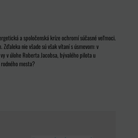
nergetická a spoločenská kríze ochromí súčasné veľmoci.
. Zďaleka nie všade sú však vítaní s úsmevom: v
vy v úlohe Roberta Jacobsa, bývalého pilota u
z rodného mesta?