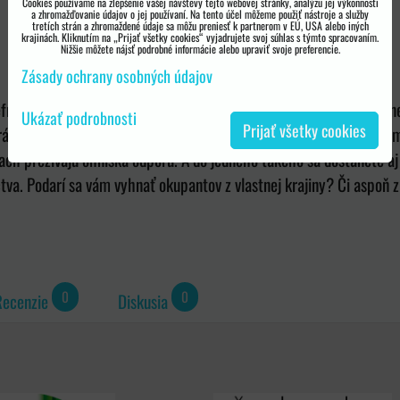
Cookies používame na zlepšenie vašej návštevy tejto webovej stránky, analýzu jej výkonnosti
a zhromažďovanie údajov o jej používaní. Na tento účel môžeme použiť nástroje a služby
0
tretích strán a zhromaždené údaje sa môžu preniesť k partnerom v EÚ, USA alebo iných
krajinách. Kliknutím na „Prijať všetky cookies“ vyjadrujete svoj súhlas s týmto spracovaním.
Nižšie môžete nájsť podrobné informácie alebo upraviť svoje preferencie.
Zásady ochrany osobných údajov
front sa dostanete do blízkej budúcnosti, v ktorej hospodárska, e
Ukázať podrobnosti
Prijať všetky cookies
rácia Severnej a Južnej Kórey a postupne sa ujíma vlády nad svetom
ch prežívajú ohniská odporu. A do jedného takého sa dostanete aj 
va. Podarí sa vám vyhnať okupantov z vlastnej krajiny? Či aspoň 
0
0
Recenzie
Diskusia