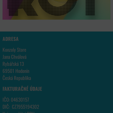
ADRESA
Konzoly Store
Jana Chválová
Rybářská 13
69501 Hodonín
Česká Republika
FAKTURAČNÉ ÚDAJE
IČO: 04630157
DIČ: CZ7955194302