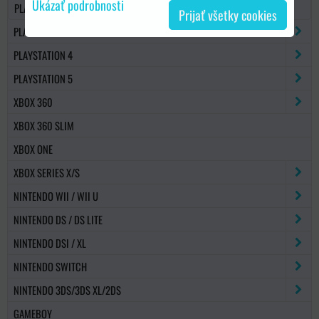
Ukázať podrobnosti
PLAYSTATION 2 HRY
Prijať všetky cookies
PLAYSTATION 3
PLAYSTATION 4
PLAYSTATION 5
XBOX 360
XBOX 360 SLIM
XBOX ONE
XBOX SERIES X/S
NINTENDO WII / WII U
NINTENDO DS / DS LITE
NINTENDO DSI / XL
NINTENDO SWITCH
NINTENDO 3DS/3DS XL/2DS
GAMEBOY