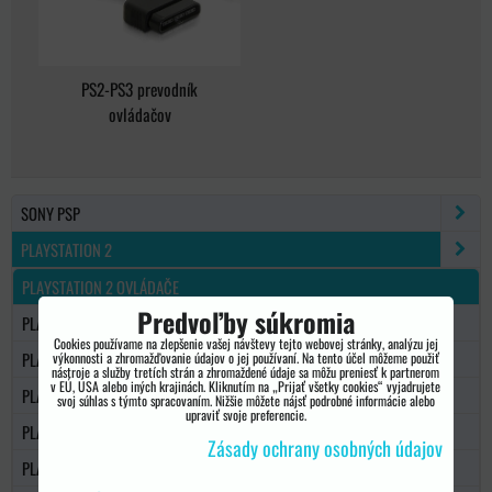
PS2-PS3 prevodník
ovládačov
SONY PSP
PLAYSTATION 2
PLAYSTATION 2 OVLÁDAČE
Predvoľby súkromia
PLAYSTATION 2 PAM.KARTY
Cookies používame na zlepšenie vašej návštevy tejto webovej stránky, analýzu jej
PLAYSTATION 2 NÁHRADNÉ DIELY
výkonnosti a zhromažďovanie údajov o jej používaní. Na tento účel môžeme použiť
nástroje a služby tretích strán a zhromaždené údaje sa môžu preniesť k partnerom
v EÚ, USA alebo iných krajinách. Kliknutím na „Prijať všetky cookies“ vyjadrujete
PLAYSTATION 2 KÁBLE
svoj súhlas s týmto spracovaním. Nižšie môžete nájsť podrobné informácie alebo
upraviť svoje preferencie.
PLAYSTATION 2 KONZOLY
Zásady ochrany osobných údajov
PLAYSTATION 2 UNDERCONTROL