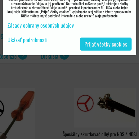
a zhromažďovanie údajov o jej používaní. Na tento účel môžeme použiť nástroje a služby
tretích strán a zhromaždené údaje sa môžu preniesť k partnerom v EÚ, USA alebo iných
krajinách. Kliknutím na „Prijať všetky cookies“ vyjadrujete svoj súhlas s týmto spracovaním.
Nižšie môžete nájsť podrobné informácie alebo upraviť svoje preferencie.
Zásady ochrany osobných údajov
S lite
DS príslušenstvo
DS lite príslušenstvo
Ukázať podrobnosti
Prijať všetky cookies
0
0
Recenzie
Diskusia
Špeciálny skrutkovač dlhý pre NDS / NDSL 