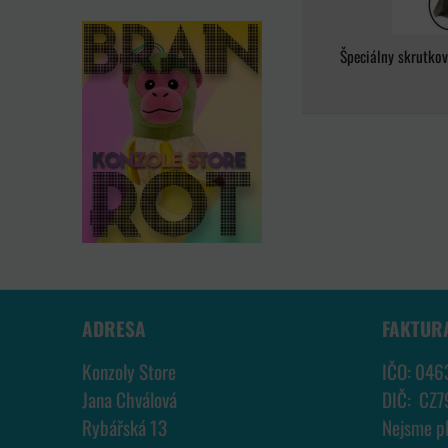
Špeciálny skrutkov
ADRESA
FAKTUR
Konzoly Store
IČO: 046
Jana Chválová
DIČ: CZ
Rybářská 13
Nejsme p