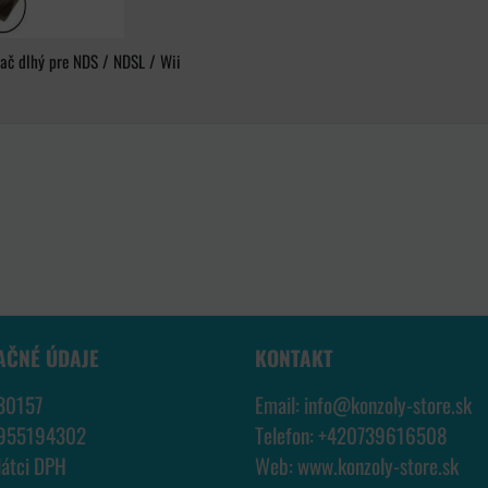
ač dlhý pre NDS / NDSL / Wii
AČNÉ ÚDAJE
KONTAKT
30157
Email:
info@konzoly-store.
sk
7955194302
Telefon:
+420739616508
látci DPH
Web:
www.konzoly-store.
sk