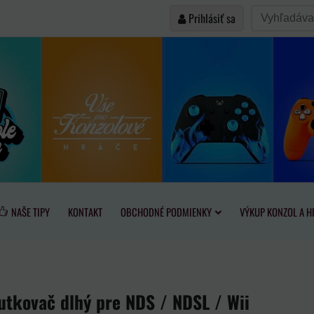
Prihlásiť sa
NAŠE TIPY
KONTAKT
OBCHODNÉ PODMIENKY
VÝKUP KONZOL A H
utkovač dlhý pre NDS / NDSL / Wii