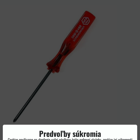
Predvoľby súkromia
Cookies používame na zlepšenie vašej návštevy tejto webovej stránky, analýzu jej výkonnosti