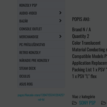
KONZOLY PSP
AUDIO-VIDEO
POPIS ANJ:
BAZÁR
Brand N / A
CONSOLE OUTLET
Quantity 2
MERCHANDISE
Color Translucent
PC PRÍSLUŠENSTVO
Material Conducting 
RETRO KONZOLY
Compatible Models P
NÁRADIE PRE KONZOLY
Application Replacem
STEAM DECK
Packing List 1 x PSV "
1 x PSV "L" flex
OCULUS
ASUS ROG
pages/Konzole-store/1394715514120425?
Viac z kategórie
ref=hl
SONY PSP