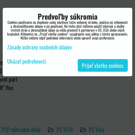
Predvoľby súkromia
Cookies používame na zlepšenie vašej návštevy tejto webovej stránky, analýzu jej výkonnosti
a zhromažďovanie údajov o jej používaní. Na tento účel môžeme použiť nástroje a služby
tretích strán a zhromaždené údaje sa môžu preniesť k partnerom v EÚ, USA alebo iných
krajinách. Kliknutím na „Prijať všetky cookies“ vyjadrujete svoj súhlas s týmto spracovaním.
Nižšie môžete nájsť podrobné informácie alebo upraviť svoje preferencie.
Zásady ochrany osobných údajov
Ukázať podrobnosti
resin
Prijať všetky cookies
S Vita
ent part
R" flex
PSP náhradné diely
PS VITA
PS Vita