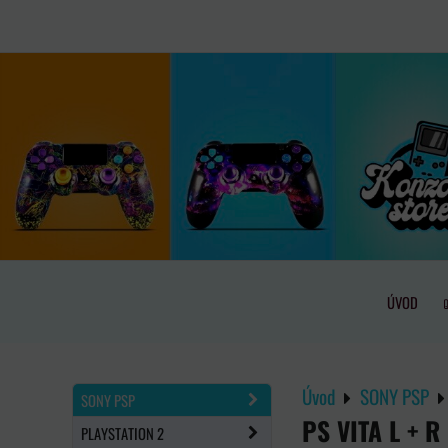
ÚVOD
Úvod
SONY PSP
SONY PSP
PS VITA L + 
PLAYSTATION 2