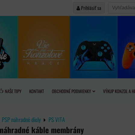
Prihlásiť sa
NAŠE TIPY
KONTAKT
OBCHODNÉ PODMIENKY
VÝKUP KONZOL A H
PSP náhradné diely
PS VITA
R náhradné káble membrány