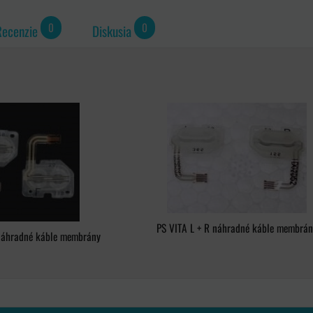
0
0
Recenzie
Diskusia
PS VITA L + R náhradné káble membrán
 náhradné káble membrány