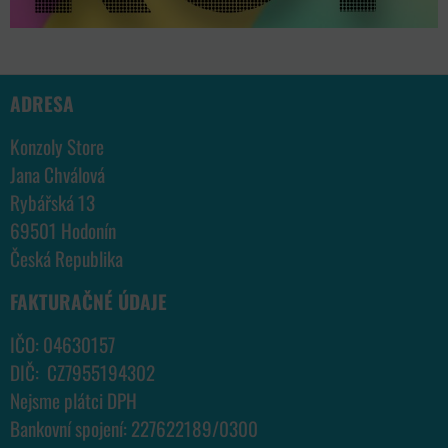
ADRESA
Konzoly Store
Jana Chválová
Rybářská 13
69501 Hodonín
Česká Republika
FAKTURAČNÉ ÚDAJE
IČO: 04630157
DIČ: CZ7955194302
Nejsme plátci DPH
Bankovní spojení: 227622189/0300