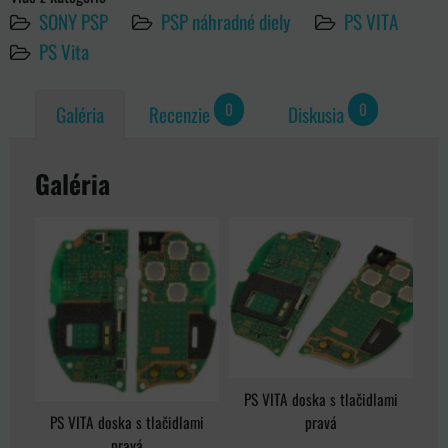
SONY PSP
PSP náhradné diely
PS VITA
PS Vita
0
0
Galéria
Recenzie
Diskusia
Galéria
PS VITA doska s tlačidlami
pravá
PS VITA doska s tlačidlami
pravá