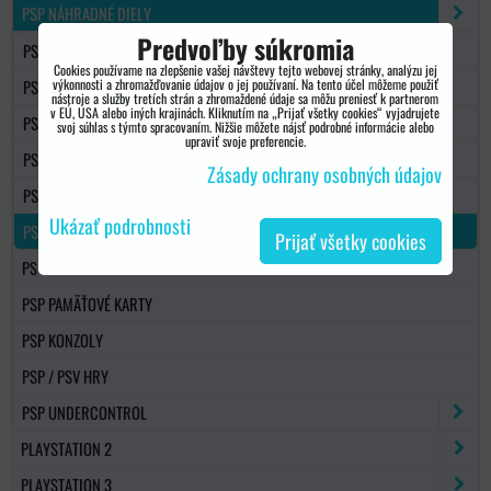
PSP NÁHRADNÉ DIELY
Predvoľby súkromia
PSP 1000/FAT
Cookies používame na zlepšenie vašej návštevy tejto webovej stránky, analýzu jej
PSP E1004 STREET
výkonnosti a zhromažďovanie údajov o jej používaní. Na tento účel môžeme použiť
nástroje a služby tretích strán a zhromaždené údaje sa môžu preniesť k partnerom
v EÚ, USA alebo iných krajinách. Kliknutím na „Prijať všetky cookies“ vyjadrujete
PSP 2000
svoj súhlas s týmto spracovaním. Nižšie môžete nájsť podrobné informácie alebo
upraviť svoje preferencie.
PSP 3000
Zásady ochrany osobných údajov
PSP GO
Ukázať podrobnosti
PS VITA
Prijať všetky cookies
PS VITA
PSP PAMÄŤOVÉ KARTY
PSP KONZOLY
PSP / PSV HRY
PSP UNDERCONTROL
PLAYSTATION 2
PLAYSTATION 3