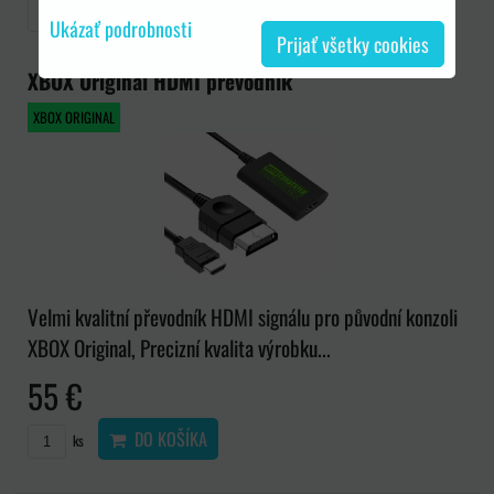
DO KOŠÍKA
ks
Ukázať podrobnosti
Prijať všetky cookies
XBOX Original HDMI převodník
XBOX ORIGINAL
Velmi kvalitní převodník HDMI signálu pro původní konzoli
XBOX Original, Precizní kvalita výrobku...
55 €
DO KOŠÍKA
ks