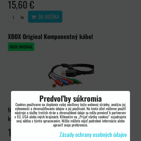
15,60 €
DO KOŠÍKA
ks
XBOX Original Komponentný kábel
XBOX ORIGINAL
Predvoľby súkromia
Cookies používame na zlepšenie vašej návštevy tejto webovej stránky, analýzu jej
Novinka v našej ponuke. Kábel určený len pre pôvodnu
výkonnosti a zhromažďovanie údajov o jej používaní. Na tento účel môžeme použiť
nástroje a služby tretích strán a zhromaždené údaje sa môžu preniesť k partnerom
v EÚ, USA alebo iných krajinách. Kliknutím na „Prijať všetky cookies“ vyjadrujete
konzolu XBOX -tiež označovanú ako XBOX...
svoj súhlas s týmto spracovaním. Nižšie môžete nájsť podrobné informácie alebo
upraviť svoje preferencie.
14,40 €
Zásady ochrany osobných údajov