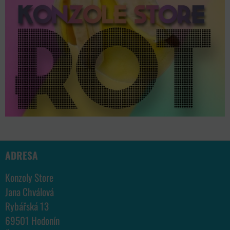
ADRESA
Konzoly Store
Jana Chválová
Rybářská 13
69501 Hodonín