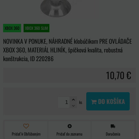
XBOX 360
XBOX 360 SLIM
NOVINKA V PONUKE, NÁHRADNÉ klobúčikom PRE OVLÁDAČE
XBOX 360, MATERIÁL HLINÍK, špičková kvalita, robustná
konštrukcia, ID 220286
10,70 €
DO KOŠÍKA
ks
Pridať k Obľúbeným
Pridať do zoznamu
Doručenia