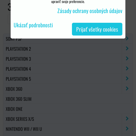
upraviť svoje preferencie.
3,70 €
Zásady ochrany osobných údajov
DO KOŠÍKA
ks
Ukázať podrobnosti
Prijať všetky cookies
SONY PSP
PLAYSTATION 2
PLAYSTATION 3
PLAYSTATION 4
PLAYSTATION 5
XBOX 360
XBOX 360 SLIM
XBOX ONE
XBOX SERIES X/S
NINTENDO WII / WII U