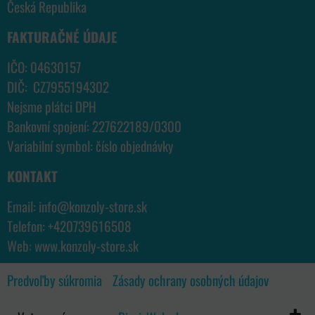
Česká Republika
FAKTURAČNÉ ÚDAJE
IČO: 04630157
DIČ: CZ7955194302
Nejsme plátci DPH
Bankovní spojení: 227622189/0300
Variabilní symbol: číslo objednávky
KONTAKT
Email:
info@konzoly-store.
sk
Telefon:
+420739616508
Web:
www.konzoly-store.
sk
Predvoľby súkromia
Zásady ochrany osobných údajov