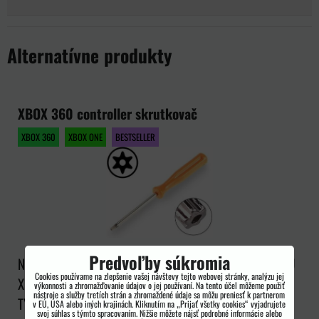
Alternatívne produkty
XBOX 360 controller skrutkovač
XBOX 360
XBOX ONE
BESTSELLER
Predvoľby súkromia
NOVINKA V PONUKE, ŠPECIÁLNE NÁRADIE PRE KONZOLU
Cookies používame na zlepšenie vašej návštevy tejto webovej stránky, analýzu jej
XBOX 360, SKRUTKOVAČ PRE OTVORENIE OVLÁDAČE,
výkonnosti a zhromažďovanie údajov o jej používaní. Na tento účel môžeme použiť
nástroje a služby tretích strán a zhromaždené údaje sa môžu preniesť k partnerom
TYP...
v EÚ, USA alebo iných krajinách. Kliknutím na „Prijať všetky cookies“ vyjadrujete
svoj súhlas s týmto spracovaním. Nižšie môžete nájsť podrobné informácie alebo